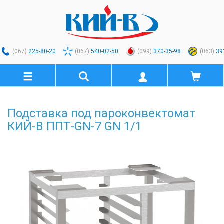
(067)
225-80-20
(067)
540-02-50
(099)
370-35-98
(063)
39
Подставка под пароконвектомат
КИЙ-В ППТ-GN-7 GN 1/1