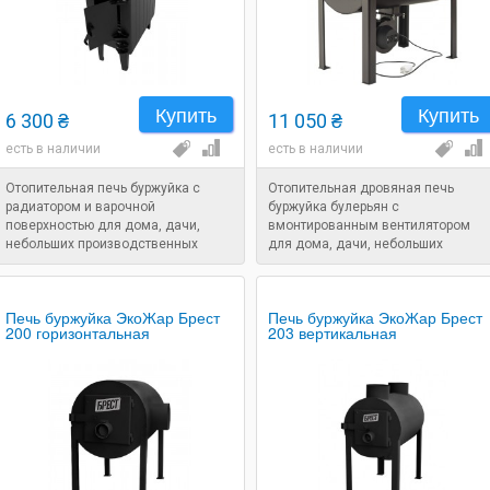
Купить
Купить
6 300 ₴
11 050 ₴
есть в наличии
есть в наличии
Отопительная печь буржуйка с
Отопительная дровяная печь
радиатором и варочной
буржуйка булерьян с
поверхностью для дома, дачи,
вмонтированным вентилятором
небольших производственных
для дома, дачи, небольших
помещений. Объем помещения:
производственных помещений.
125 м. куб.
Объем помещения: 200 м. куб.
Габариты: 820x380x750 мм. Вес: 50
Печь буржуйка ЭкоЖар Брест
Печь буржуйка ЭкоЖар Брест
кг.
200 горизонтальная
203 вертикальная