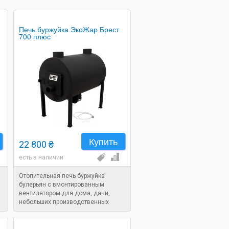
Печь буржуйка ЭкоЖар Брест
700 плюс
Купить
22 800 ₴
есть в наличии
Отопительная печь буржуйка
булерьян с вмонтированным
вентилятором для дома, дачи,
небольших производственных
помещений. Объем помещения:
0
700 м. куб. Габариты:
1500x640x1040 мм. Вес: 150 кг.