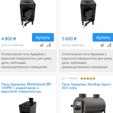
Купить
Купить
4 800 ₴
5 600 ₴
есть в наличии
есть в наличии
Отопительная печь буржуйка с
Отопительная печь буржуйка с
варочной поверхностью для дома,
варочной поверхностью для дома,
дачи, небольших
дачи, небольших
производственных помещений.
производственных помещений.
Объем помещения: 70 м. куб.
Объем помещения: 80 м. куб.
1 отзыв
Печь-буржуйка Metalzavod BP-
Печь буржуйка ЭкоЖар Брест
100RV с радиатором и
203 плюс
варочной поверхностью