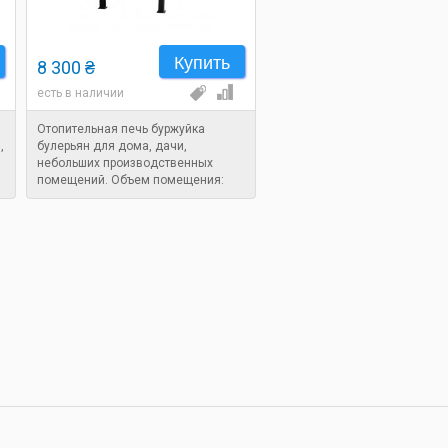
Купить
8 300 ₴
есть в наличии
Отопительная печь буржуйка
,
булерьян для дома, дачи,
небольших производственных
помещений. Объем помещения:
200 м. куб. Габариты: 820x520x520
мм. Вес: 50 кг.