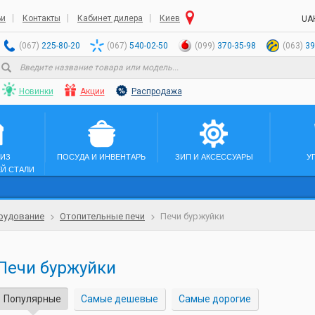
ьи
Контакты
Кабинет дилера
Киев
UA
(067)
225-80-20
(067)
540-02-50
(099)
370-35-98
(063)
39
Новинки
Акции
Распродажа
 ИЗ
ПОСУДА И ИНВЕНТАРЬ
ЗИП И АКСЕССУАРЫ
У
Й СТАЛИ
рудование
Отопительные печи
Печи буржуйки
Печи буржуйки
Популярные
Самые дешевые
Самые дорогие