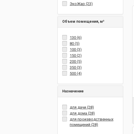
ЭкоЖар (23)
Объем помещения, м³
130 (6)
80 (5)
100 (3)
150 (2)
200 (5)
350 (3)
500 (4)
Назначение
для дачи (28)
для дома (28)
для производственных
помещений (28)