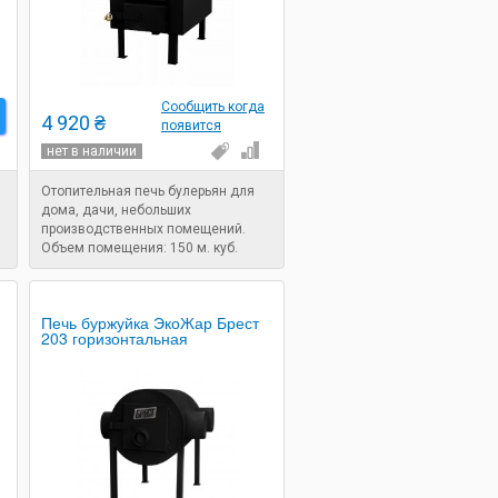
Сообщить когда
4 920 ₴
появится
нет в наличии
Отопительная печь булерьян для
дома, дачи, небольших
производственных помещений.
Объем помещения: 150 м. куб.
Габариты: 650x400x590 мм. Вес: 40
кг.
Печь буржуйка ЭкоЖар Брест
203 горизонтальная