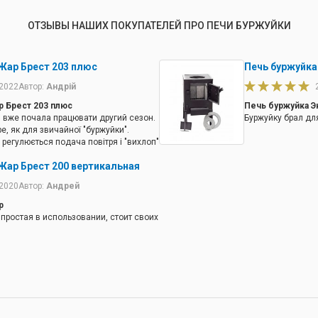
ОТЗЫВЫ НАШИХ ПОКУПАТЕЛЕЙ ПРО ПЕЧИ БУРЖУЙКИ
Жар Брест 203 плюс
Печь буржуйка
.2022
Автор:
Андрій
 Брест 203 плюс
Печь буржуйка Э
, вже почала працювати другий сезон.
Буржуйку брал дл
е, як для звичайної "буржуйки".
 регулюється подача повітря і "вихлоп"
сь з метою опалювати два суміжні
Жар Брест 200 вертикальная
повітряного контуру в парі з
користанням треба читати інструкцію.
.2020
Автор:
Андрей
р
простая в использовании, стоит своих