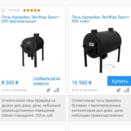
1 отзыв
Печь буржуйка ЭкоЖар Брест
Печь буржуйка ЭкоЖар Брест
200 вертикальная
350 плюс
Сообщить когда
Купить
8 300 ₴
16 500 ₴
появится
есть в наличии
есть в наличии
Отопительная печь буржуйка на
Отопительная печь буржуйка
дровах для дома, дачи, небольших
булерьян с вмонтированным
производственных помещений.
вентилятором для дома, дачи,
Объем помещения: 200 м. куб.
небольших производственных
Габариты: 820x380x750 мм. Вес: 50
помещений. Объем помещения:
кг.
350 м. куб. Габариты: 1100x500x89
мм. Вес: 90 кг.