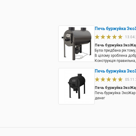
Печь буржуйка Эко
13.04
Печь буржуйка ЭкоЖар
Була придбана рік тому
В цілому зроблена добр
Конструкція правильна,
тобто шубер. Купувала
Печь буржуйка Эко
приміщення за рахунок 
вентилятором. Перед ви
05.11
Печь буржуйка ЭкоЖа
Печь буржуйка ЭкоЖар 
денег