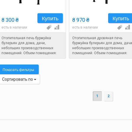
Купить
Купить
8 300 ₴
8 970 ₴
есть в наличии
есть в наличии
Отопительная печь буржуйка
Отопительная дровяная печь
булерьян для дома, дачи,
буржуйка булерьян для дома, дачи
небольших производственных
небольших производственных
помещений. Объем помещения:
помещений. Объем помещения:
200 м. куб. Габариты: 820x520x520
200 м. куб. Габариты: 820x380x750
мм. Вес: 50 кг.
мм. Вес: 50 кг.
Показать фильтры
Сортировать по
1
2