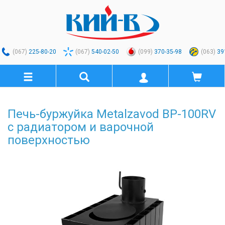
(067)
225-80-20
(067)
540-02-50
(099)
370-35-98
(063)
39
Печь-буржуйка Metalzavod BP-100RV
с радиатором и варочной
поверхностью