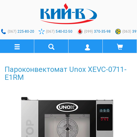
(067)
225-80-20
(067)
540-02-50
(099)
370-35-98
(063)
39
Пароконвектомат Unox XEVC-0711-
E1RM