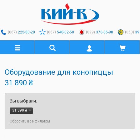
(067)
225-80-20
(067)
540-02-50
(099)
370-35-98
(063)
39
Оборудование для конопиццы
31 890 ₴
Вы выбрали:
31 890 ₴
Сбросить все фильтры