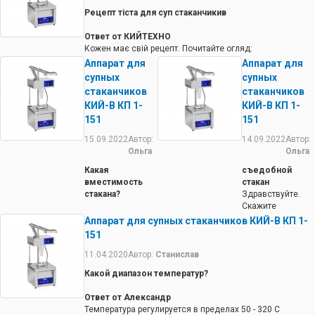
Рецепт тіста для суп стаканчикив
Ответ от КИЙТЕХНО
Кожен має свій рецепт. Почитайте огляд:
https://www.kiy-v.ua/ua/article/ua_Konusnaya-pitstsa-pyat-
Аппарат для
Аппарат для
retseptov/
супных
супных
стаканчиков
стаканчиков
КИЙ-В КП 1-
КИЙ-В КП 1-
151
151
15.09.2022
Автор:
14.09.2022
Автор:
Ольга
Ольга
Какая
съедобной
вместимость
стакан
стакана?
Здравствуйте.
Скажите
Ответ от
пожалуйста,
Аппарат для супных стаканчиков КИЙ-В КП 1-
КИЙТЕХНО
стакан подходит
151
В фотографиях
для кофе в
есть чертеж
съедобном
11.04.2020
Автор:
Станислав
стакана из
стакане?
Какой диапазон температур?
которого можно
Ответ от
посчитать объем,
КИЙТЕХНО
Ответ от Александр
который составит
Стакан делается
Температура регулируется в пределах 50 - 320 С
примерно 300 гр.
из теста, которое