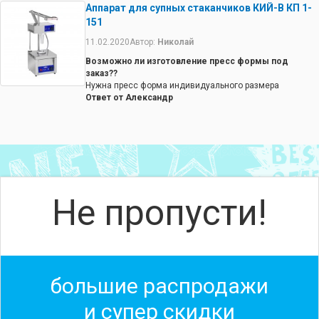
Аппарат для супных стаканчиков КИЙ-В КП 1-
запекается в
151
процессе
приготовления.
11.02.2020
Автор:
Николай
Стакан
съедобный.
Возможно ли изготовление пресс формы под
заказ??
Нужна пресс форма индивидуального размера
Ответ от Александр
Пресс форма по индивидуальному заказу не делается.
Не пропусти!
большие распродажи
и супер скидки