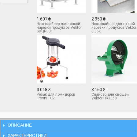
1 607 ₴
2 950 ₴
Нож-слайсер для тонкой
Нож-слайсер для тонкой
нарезки продуктов Vektor
нарезки продуктов Vektor
SDQRJ01
JI35k
3 018 ₴
3 160 ₴
Резак для помидоров
Слайсер для овощей
Frosty TC2
Vektor HR1368
ОПИСАНИЕ
ХАРАКТЕРИСТИКИ