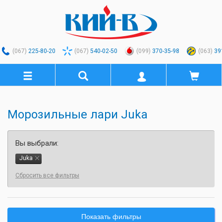
(067)
225-80-20
(067)
540-02-50
(099)
370-35-98
(063)
39
Морозильные лари Juka
Вы выбрали:
Juka
Сбросить все фильтры
Показать фильтры