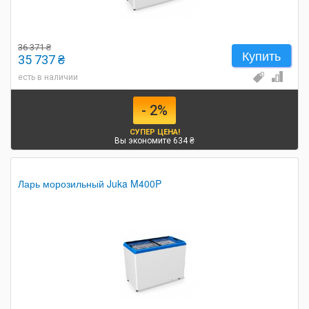
36 371 ₴
Купить
35 737 ₴
есть в наличии
- 2%
СУПЕР ЦЕНА!
Вы экономите 634 ₴
Ларь морозильный Juka M400P