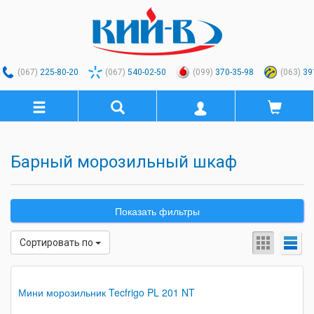
(067)
225-80-20
(067)
540-02-50
(099)
370-35-98
(063)
39
Барный морозильный шкаф
Показать фильтры
Сортировать по
Мини морозильник Tecfrigo PL 201 NT