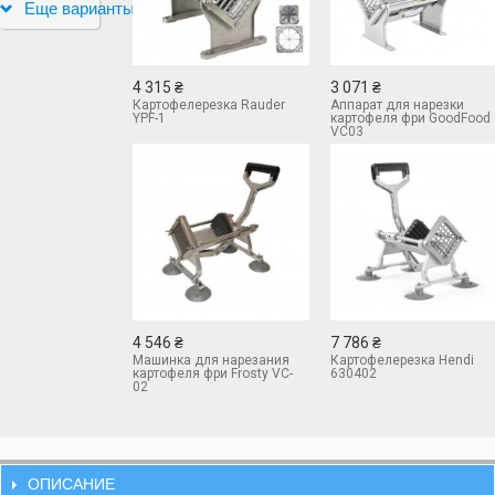
Еще варианты
4 315 ₴
3 071 ₴
Картофелерезка Rauder
Аппарат для нарезки
YPF-1
картофеля фри GoodFood
VC03
4 546 ₴
7 786 ₴
Машинка для нарезания
Картофелерезка Hendi
картофеля фри Frosty VC-
630402
02
ОПИСАНИЕ