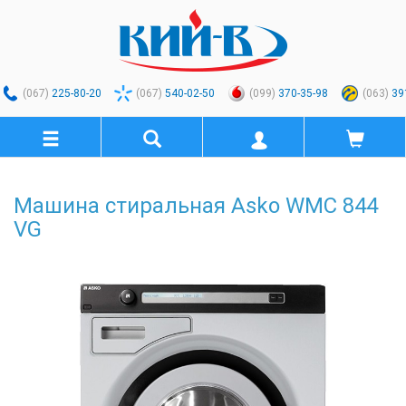
(067)
225-80-20
(067)
540-02-50
(099)
370-35-98
(063)
39
Машина стиральная Asko WMC 844
VG