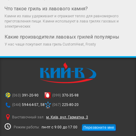
Что такое гриль из лавового камня?
Камни из лавы удерживают и отражают тепло для равномерного
приготовления пищи. Камни используют в лава грилях газовых и
электрических
Какие производители лавовых грилей популярны
У нас чаще покупают лава гриль CustomHeat, Frosty
(063)
391-20-90
(099)
370-35-98
(044)
594-64-57, 58
(067)
225-80-20
Выставочный зал:
м. Київ, вул. Гарматна, 3
Перезвоните мне
Режим работы:
пн-пт с 9:00 до 17:00