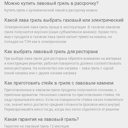
Можно купить лавовый гриль в рассрочку?
Купить гриль с вулканической лавой в рассрочку можно
Какой лава гриль выбрать газовый или электрический
Электрический лава гриль проще в эксплуатации. В газовом лавовом
гриле получается вкуснее (наше субъективное мнение). Кроме того,
жир с продукта в газовом лава гриле капает прямо на камень, не
попадая на ТЭН как в электрическом
Как выбрать лавовый гриль для ресторана
При выборе лава гриля для ресторана обратите внимание на материал
и конструкцию решетки, рабочая поверхность должна соответствовать
меню ресторана. На количество зон нагрева – лава гриль с одной
зоной нагрева или с двумя зонами нагрева
Как приготовить стейк в гриле с лавовым камнем
Приготовленные в лавовом гриле продукты получаются сочными, с
приятным ароматом. Несколько советов по приготовлению стейка. Не
надо прокалывать мясо. Если на поверхности стейка начал появляться
сок, значит мясо достигло средней готовности (розовое мясо внутри).
Переворачивайте мясо тогда, когда оно легко отделяется от решетки
Какая гарантия на лавовый гриль?
Гарантия на лавовый гриль 12 месяцев