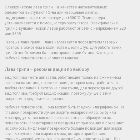
Электрические лава грили – в качестве нагревательных
элементов выступают ТЭНы или кварцевые лампы,
поддерживающие температуру до +300°С. Температура
устанавливается с помощью терморегулятора. Электрические
грили с вулканической лавой работают от сети с напряжением 220
или 380В.
Газовые лава грили – лава нагревается посредством газовых
горелок, в основном в количестве шести штук. Для работы таких
грилей необходимы баллоны пропана или бутана. Функцию
рабочей поверхности выполняет мангал.
Лава грили
– рекомендации по выбору
вид топлива - есть аппараты, работающие только на сжиженном
газе или на метане, но есть и такие, которые могут работать на
любом «топливе». Некоторые лава грили, для перехода на другой
вид топлива, требуют модификации, поэтому лучше с этим
вопросом определиться заранее
рабочая поверхность – она может быть гладкой или рифленой. На
гладкой поверхности лучше жарить нежирное мясо, рыбу или
морепродукты, так как плёнка жира, которая образуется на
поверхности, предотвращает продукты от пригорания и сохраняет
их сочность. Рифленая поверхность больше подойдёт для жарки
крупных кусков или жирного мяса, которые приобретают
специфический «рисунок», придающий им аппетитный вид. Для