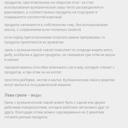
продуктов, приготовленных на открытом огне - за счет
использования вулканической лавы тепло распределяется
равномерно, а соответственно продукты не подгорают и
покрываются золотистой корочкой.
продукты запекаются в собственном соку, без использования
масла, с сохранением всех полезных свойств
если перед приготовлением посыпать камни приправами, то
продукты пропитаются их ароматом
гриль с вулканической лавой позволяет по очереди жарить мясо,
рыбу, колбаски и другие продукты, не смешивая при этом их вкусы
и запахи
лавовый камень способен впитывать сок и жир, который стекает с
продуктов, и при этом он не коптит
простота разборки, чистки и мытья. Вулканическая лава и решетки
могут мыться в посудомоечной машине.
Лава грили
– виды
Гриль с вулканической лавой может быть с одной или двумя
рабочими поверхностями, которые работают автономно друг от
друга, благодаря этому можно одновременно на 2 решетках
готовить разные продукты.