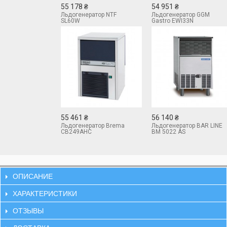
55 178 ₴
54 951 ₴
Льдогенератор NTF
Льдогенератор GGM
SL60W
Gastro EWI33N
55 461 ₴
56 140 ₴
Льдогенератор Brema
Льдогенератор BAR LINE
CB249AHC
BM 5022 AS
ОПИСАНИЕ
ХАРАКТЕРИСТИКИ
ОТЗЫВЫ