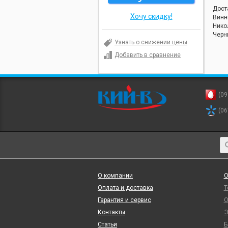
Дост
Хочу скидку!
Винн
Нико
Черн
Узнать о снижении цены
Добавить в сравнение
(09
(06
О компании
О
Оплата и доставка
Т
Гарантия и сервис
О
Контакты
Э
Статьи
Б