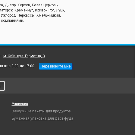
, Днепр, Херсон, Белая Церковь,
торск, Кременчуг, Кривой Рог, Луцк,
, Ужгород, Черкассы, Хмельницкий,
и компаниями.
л:
м. Київ, вул. Гарматна, 3
Перезвоните мне
пн-пт с 9:00 до 17:00
и
Упаковка
Вакуумные пакеты для продуктов
Бумажная упаковка для фаст фуда