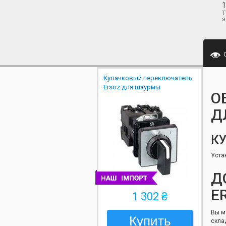
1
Т
э
Кулачковый переключатель
Ersoz для шаурмы
О
Д
К
Уста
Д
E
1 302 ₴
Вы м
Купить
скла