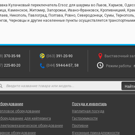
авка Кулачковый переключатель Ersoz для шаурмы во Львов, Харьков, Одесса
ица, Каменское, Житомир, Запорожье, Ивано-Франковск, Кропивницкий, Крама
лаев, Никополь, Павлоград, Полтава, Ровно, Северодонецк, Сумы, Тернополь
игов, Черновцы и другие населенные пункты осуществляется транспортным
9)
370-35-98
(063)
391-20-90
Выставочный за
7)
225-80-20
(044)
594-64-57, 58
Режим работы:
Найт
борудование
Посуда и инвентарь
епловое оборудование
Наплитная посуда
борудование для кейтеринга
Гастроемкости
лектромеханическое оборудование
Противни
арное оборудование
Кухонные принадлежности