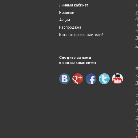
Личный кабинет
Х
Новинки
У
ф
Акции
П
Распродажа
м
Каталог производителей
П
Следите за нами
в социальных сетях
М
К
П
н
С
С
С
С
В
с
Т