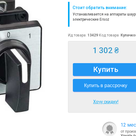
Стоит обратить внимание:
Устанавливается на аппараты шау
электрические Ersoz
Ид товара:
13429
Код товара:
Кулачко
1 302 ₴
Купить
Купить в рассрочку
Хочу скидку!
12 мес
от произ
Узнать 