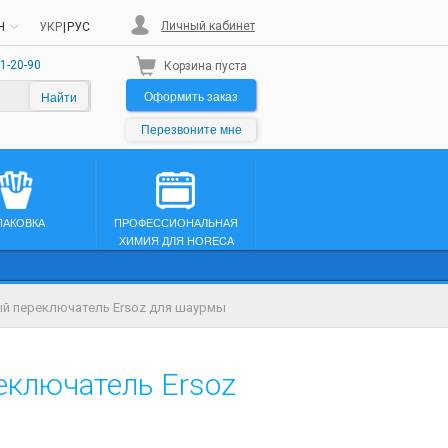
Личный кабинет
H
УКР
|
РУС
1-20-90
Корзина пуста
Оформить заказ
Найти
Перезвоните мне
ПАКОВКА
ПРОФЕССИОНАЛЬНАЯ
ХИМИЯ ДЛЯ HORECA
й переключатель Ersoz для шаурмы
еключатель Ersoz