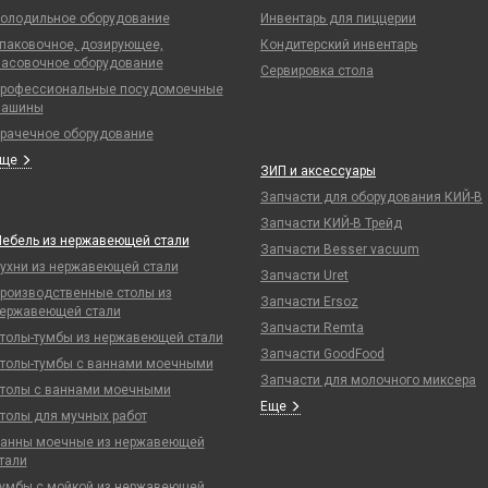
олодильное оборудование
Инвентарь для пиццерии
паковочное, дозирующее,
Кондитерский инвентарь
асовочное оборудование
Сервировка стола
рофессиональные посудомоечные
ашины
рачечное оборудование
Еще
ЗИП и аксессуары
Запчасти для оборудования КИЙ-В
Запчасти КИЙ-В Трейд
ебель из нержавеющей стали
Запчасти Besser vacuum
ухни из нержавеющей стали
Запчасти Uret
роизводственные столы из
Запчасти Ersoz
ержавеющей стали
Запчасти Remta
толы-тумбы из нержавеющей стали
Запчасти GoodFood
толы-тумбы с ваннами моечными
Запчасти для молочного миксера
толы с ваннами моечными
Еще
толы для мучных работ
анны моечные из нержавеющей
тали
умбы с мойкой из нержавеющей