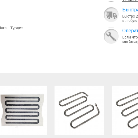
Быcтра
Быстро 
в любую 
ars
Турция
Опера
Если что
мы быст