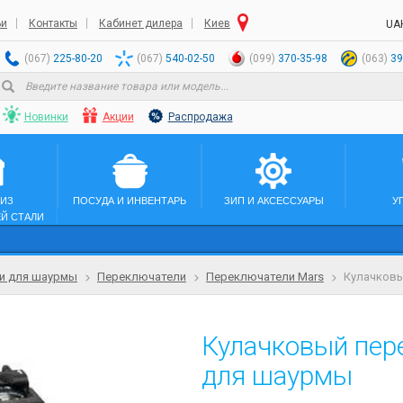
ьи
Контакты
Кабинет дилера
Киев
UA
(067)
225-80-20
(067)
540-02-50
(099)
370-35-98
(063)
39
Новинки
Акции
Распродажа
 ИЗ
ПОСУДА И ИНВЕНТАРЬ
ЗИП И АКСЕССУАРЫ
У
Й СТАЛИ
и для шаурмы
Переключатели
Переключатели Mars
Кулачковы
Кулачковый пер
для шаурмы