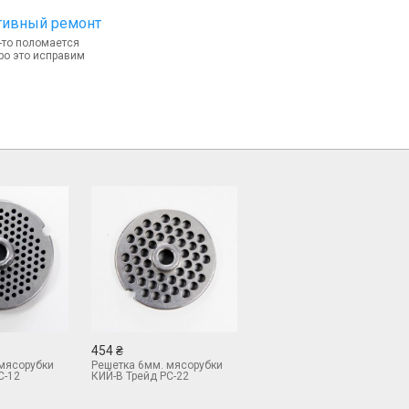
тивный ремонт
-то поломается
ро это исправим
454 ₴
мясорубки
Решетка 6мм. мясорубки
С-12
КИЙ-В Трейд РС-22