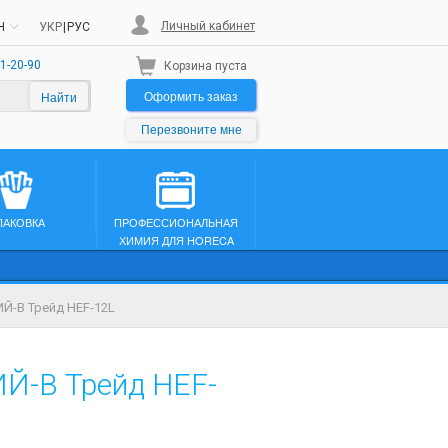
Личный кабинет
H
УКР
|
РУС
1-20-90
Корзина пуста
Оформить заказ
Найти
Перезвоните мне
ПАКОВКА
ПРОФЕССИОНАЛЬНАЯ
ХИМИЯ ДЛЯ HORECA
ИЙ-В Трейд HEF-12L
ИЙ-В Трейд HEF-