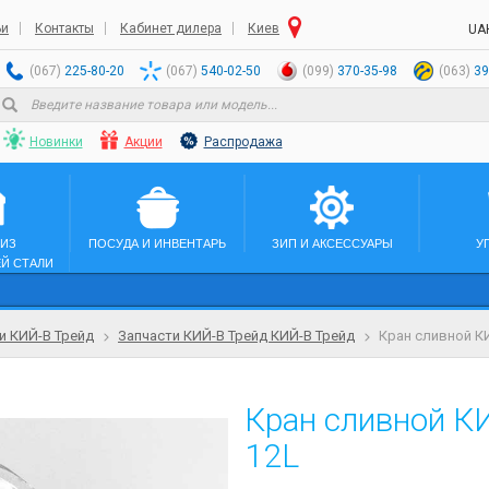
ьи
Контакты
Кабинет дилера
Киев
UA
(067)
225-80-20
(067)
540-02-50
(099)
370-35-98
(063)
39
Новинки
Акции
Распродажа
 ИЗ
ПОСУДА И ИНВЕНТАРЬ
ЗИП И АКСЕССУАРЫ
У
Й СТАЛИ
и КИЙ-В Трейд
Запчасти КИЙ-В Трейд КИЙ-В Трейд
Кран сливной К
Кран сливной К
12L