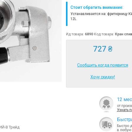
Стоит обратить внимание:
Устанавливается на: фритюрницу КИ
12L
Ид товара:
6890
Код товара:
Кран сли
727 ₴
Сообщить когда появится
Хочу скидку!
12 мес
от произ
Узнать 
Быcтра
Быстро 
ИЙ-В Трейд
в любую 