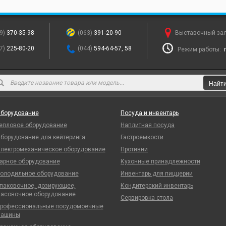
9)
370-35-98
(063)
391-20-90
Выставочный за
7)
225-80-20
(044)
594-64-57, 58
Режим работы:
Найт
борудование
Посуда и инвентарь
епловое оборудование
Наплитная посуда
борудование для кейтеринга
Гастроемкости
лектромеханическое оборудование
Противни
арное оборудование
Кухонные принадлежности
олодильное оборудование
Инвентарь для пиццерии
паковочное, дозирующее,
Кондитерский инвентарь
асовочное оборудование
Сервировка стола
рофессиональные посудомоечные
ашины