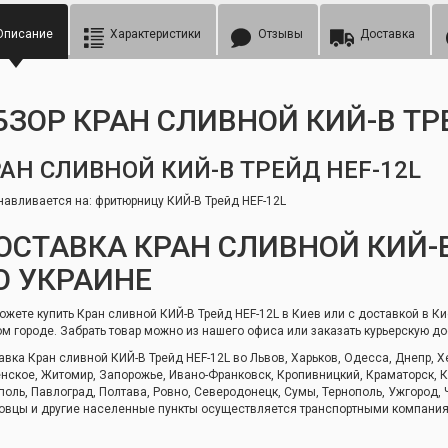
Описание
Характеристики
Отзывы
Доставка
БЗОР КРАН СЛИВНОЙ КИЙ-В ТР
АН СЛИВНОЙ КИЙ-В ТРЕЙД HEF-12L
навливается на: фритюрницу КИЙ-В Трейд HEF-12L
ОСТАВКА КРАН СЛИВНОЙ КИЙ-В
О УКРАИНЕ
ожете купить Кран сливной КИЙ-В Трейд HEF-12L в Киев или с доставкой в Ки
ом городе. Забрать товар можно из нашего офиса или заказать курьерскую до
авка Кран сливной КИЙ-В Трейд HEF-12L во Львов, Харьков, Одесса, Днепр, Х
нское, Житомир, Запорожье, Ивано-Франковск, Кропивницкий, Краматорск, Кр
поль, Павлоград, Полтава, Ровно, Северодонецк, Сумы, Тернополь, Ужгород,
овцы и другие населенные пункты осуществляется транспортными компани