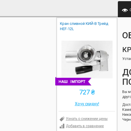
Кран сливной КИЙ-В Трейд
HEF-12L
О
КР
Уста
Д
П
727 ₴
Вы м
друг
Хочу скидку!
Дост
Каме
Нико
Узнать о снижении цены
Черн
Добавить в сравнение