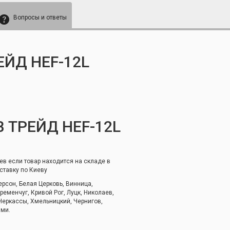
Вопросы и ответы
ЕЙД HEF-12L
 ТРЕЙД HEF-12L
ев если товар находится на складе в
ставку по Киеву
ерсон, Белая Церковь, Винница,
еменчуг, Кривой Рог, Луцк, Николаев,
 Черкассы, Хмельницкий, Чернигов,
ями.