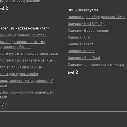
рачечное оборудование
Еще
ЗИП и аксессуары
Запчасти для оборудования КИЙ-В
Запчасти КИЙ-В Трейд
ебель из нержавеющей стали
Запчасти Besser vacuum
ухни из нержавеющей стали
Запчасти Uret
роизводственные столы из
Запчасти Ersoz
ержавеющей стали
Запчасти Remta
толы-тумбы из нержавеющей стали
Запчасти GoodFood
толы-тумбы с ваннами моечными
Запчасти для молочного миксера
толы с ваннами моечными
Еще
толы для мучных работ
анны моечные из нержавеющей
тали
умбы с мойкой из нержавеющей
тали
Еще