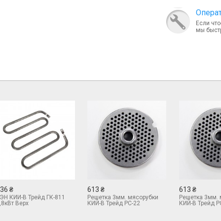
Опера
Если что
мы быст
36 ₴
613 ₴
613 ₴
ЭН КИЙ-В Трейд ГК-811
Решетка 3мм. мясорубки
Решетка 3мм. 
,8кВт Верх
КИЙ-В Трейд РС-22
КИЙ-В Трейд Р