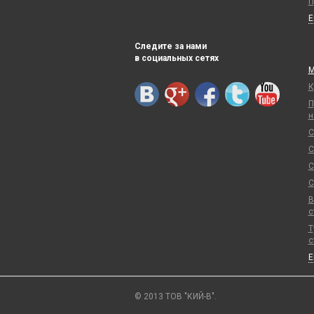
П
Следите за нами
в социальных сетях
М
К
П
н
С
С
С
С
В
с
Т
с
© 2013 ТОВ "КИЙ-В".