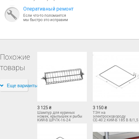
Оперативный ремонт
Если что-то поломается
мы быстро это исправим
Похожие
товары
Еще варианты
3 125 ₴
3 150 ₴
Шампур для куриных
ТЭН на
ножек, крылышек и рыбы
электросковороду
КИЙ-В ШР-ГК-16-24
СЕ-40.2 КИЙ-В 185 В 8/1,5
Т230 М3 К4 (внешний)