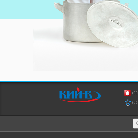
(09
(06