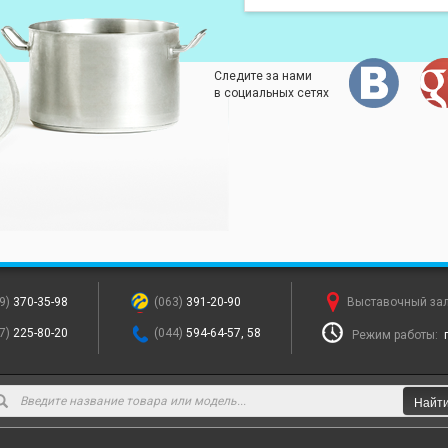
Следите за нами
в социальных сетях
9)
370-35-98
(063)
391-20-90
Выставочный за
7)
225-80-20
(044)
594-64-57, 58
Режим работы:
Найт