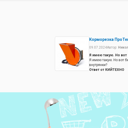
Корморезка ПроТек 
09.07.2024
Автор:
Нико
Я имею такую. Но вот
Я имею такую. Но вот б
внутрянки?
Ответ от КИЙТЕХНО
Относительно запасных