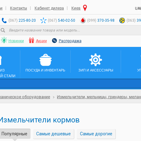
ьи
Контакты
Кабинет дилера
Киев
UA
(067)
225-80-20
(067)
540-02-50
(099)
370-35-98
(063)
39
Новинки
Акции
Распродажа
 ИЗ
ПОСУДА И ИНВЕНТАРЬ
ЗИП И АКСЕССУАРЫ
У
Й СТАЛИ
аническое оборудование
Измельчители, мельницы, гриндеры, мела
Измельчители кормов
Популярные
Самые дешевые
Самые дорогие