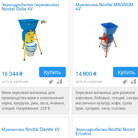
Зернодробилка (мукомолка)
Мукомолка Novital MAGNUM
Novital Golia 4V
4V
Купить
Купить
16 344 ₴
14 800 ₴
есть в наличии
есть в наличии
Мини зерновая мельница для
Зерновая мельница для размола
производства муки и измельчения
зерновых, бобовых, специй, сахара
зерна, кукурузы, ржи, овса, ячменя,
масличных культур, кофе, сухих
специй. Напряжение: 220 В.
трав, сухарей, сена, соломы.
Мощность: 0,75 кВт.
Напряжение: 220 В. Мощность: 0,7
кВт.
Мукомолка Novital Davide 4V
Зернодробилка Novital Nuovo
Ercolino