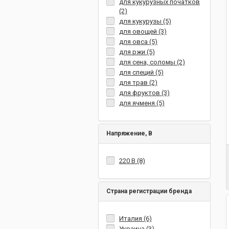
для кукурузных початков
(2)
для кукурузы (5)
для овощей (3)
для овса (5)
для ржи (5)
для сена, соломы (2)
для специй (5)
для трав (2)
для фруктов (3)
для ячменя (5)
Напряжение, В
220 В (8)
Страна регистрации бренда
Италия (6)
Украина (3)