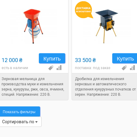
Купить
Купить
12 000 ₴
33 500 ₴
есть в наличии
поставка: под заказ
Зерновая мельница для
Дробилка для измельчения
производства муки и измельчения
зерновых и автоматического
зерна, кукурузы, ржи, овса, ячменя,
отделения кукурузных початков от
специй. Напряжение: 220 В.
зерен. Напряжение: 220 В.
Мощность: 0,58 кВт.
Мощность: 1,5 кВт.
Показать фильтры
Сортировать по