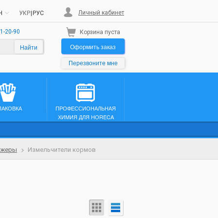
Личный кабинет
H
УКР
|
РУС
1-20-90
Корзина пуста
Оформить заказ
Найти
Перезвоните мне
ПАКОВКА
ПРОФЕССИОНАЛЬНАЯ
ХИМИЯ ДЛЯ HORECA
нжеры
Измельчители кормов