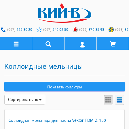
(067)
225-80-20
(067)
540-02-50
(099)
370-35-98
(063)
39
Коллоидные мельницы
Показать фильтры
Сортировать по
Коллоидная мельница для пасты Vektor FDM-Z-150