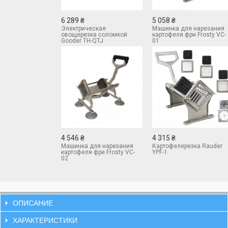
6 289 ₴
5 058 ₴
Электрическая
Машинка для нарезания
овощерезка соломкой
картофеля фри Frosty VC-
Gooder TH-QTJ
01
4 546 ₴
4 315 ₴
Машинка для нарезания
Картофелерезка Rauder
картофеля фри Frosty VC-
YPF-1
02
ОПИСАНИЕ
ХАРАКТЕРИСТИКИ