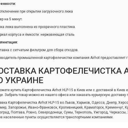
енности:
отключение при открытии загрузочного люка
ер на 5 минут.
ка люка выполнена из прозрачного пластика.
риал корпуса и ёмкости: нержавеющая сталь
лектация:
тавка с сетчатым фильтром для сбора отходов.
зводитель промышленной картофелечистки компания Airhot предоставляет г
ОСТАВКА КАРТОФЕЛЕЧИСТКА A
О УКРАИНЕ
ожете купить Картофелечистка Airhot HLP-15 в Киев или с доставкой в Киев 
де. Забрать товар можно из нашего офиса или заказать курьерскую доставку 
авка Картофелечистка Airhot HLP-15 во Львов, Харьков, Одесса, Днепр, Херс
мир, Запорожье, Ивано-Франковск, Кропивницкий, Краматорск, Кременчуг, Кр
оград, Полтава, Ровно, Северодонецк, Сумы, Тернополь, Ужгород, Черкассы,
ие населенные пункты осуществляется транспортными компаниями.