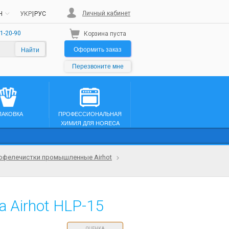
Личный кабинет
H
УКР
|
РУС
1-20-90
Корзина пуста
Оформить заказ
Найти
Перезвоните мне
ПАКОВКА
ПРОФЕССИОНАЛЬНАЯ
ХИМИЯ ДЛЯ HORECA
офелечистки промышленные Airhot
 Airhot HLP-15
ОЦЕНКА