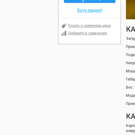
Хочу скидку!
Узнать о снижении цены
КА
Добавить в сравнение
Загру
Прои
Подк
Напр
Мощн
Габа
Вес: 
Модел
Прои
К
Карт
кожу