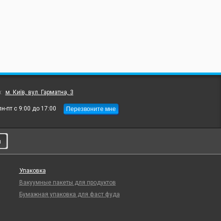
л:
м. Київ, вул. Гарматна, 3
Перезвоните мне
пн-пт с 9:00 до 17:00
и
Упаковка
Вакуумные пакеты для продуктов
Бумажная упаковка для фаст фуда