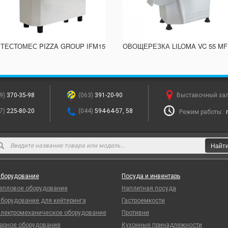
ТЕСТОМЕС PIZZA GROUP IFM15
ОВОЩЕРЕЗКА LILOMA VC 55 MF
9)
370-35-98
(063)
391-20-90
Выставочный за
7)
225-80-20
(044)
594-64-57, 58
Режим работы:
Найт
борудование
Посуда и инвентарь
епловое оборудование
Наплитная посуда
борудование для кейтеринга
Гастроемкости
лектромеханическое оборудование
Противни
арное оборудование
Кухонные принадлежности