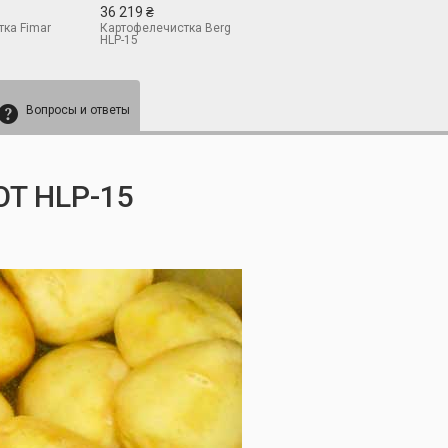
36 219 ₴
ка Fimar
Картофелечистка Berg
HLP-15
Вопросы и ответы
T HLP-15