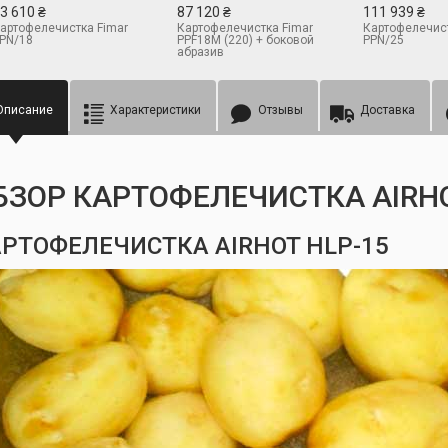
3 610 ₴
87 120 ₴
111 939 ₴
артофелечистка Fimar
Картофелечистка Fimar
Картофелечист
PN/18
PPF18M (220) + боковой
PPN/25
абразив
Описание
Характеристики
Отзывы
Доставка
БЗОР КАРТОФЕЛЕЧИСТКА AIRHO
РТОФЕЛЕЧИСТКА AIRHOT HLP-15