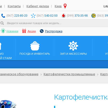
ьи
Контакты
Кабинет дилера
Киев
UA
(067)
225-80-20
(067)
540-02-50
(099)
370-35-98
(063)
39
Новинки
Акции
Распродажа
 ИЗ
ПОСУДА И ИНВЕНТАРЬ
ЗИП И АКСЕССУАРЫ
У
Й СТАЛИ
аническое оборудование
Картофелечистки промышленные
Карт
Картофелечистка