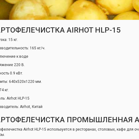
РТОФЕЛЕЧИСТКА AIRHOT HLP-15
зка: 15 кг.
зводительность: 165 кг/ч.
лючение к воде
яжение 220 В.
ость 0.9 кВт.
риты: 640х520х1220 мм.
74 кг.
ь: Airhot HLP-15
зводитель: Airhot, Китай
АРТОФЕЛЕЧИСТКА ПРОМЫШЛЕННАЯ AI
офелечистка Airhot HLP-15 используется в ресторанах, столовых, кафе для оч
ры.