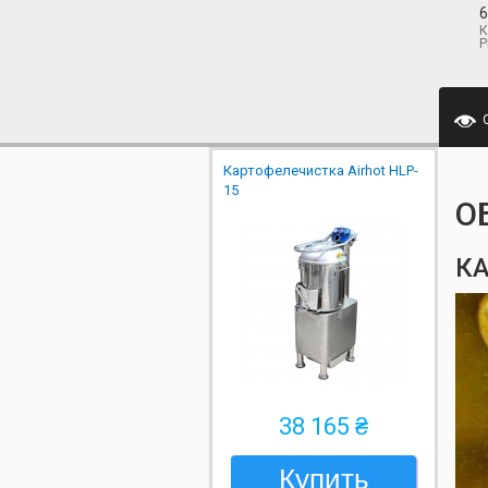
6
К
P
Картофелечистка Airhot HLP-
15
О
КА
38 165 ₴
Купить