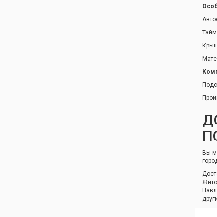
Особ
Авто
Тайм
Крыш
Мате
Комп
Подс
Прои
Д
П
Вы м
горо
Дост
Жито
Павл
друг