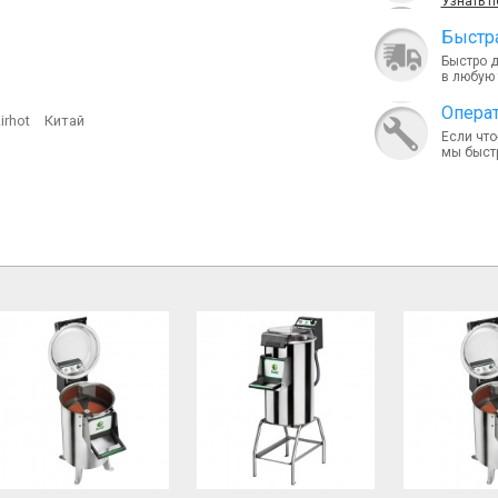
Узнать 
Быcтра
Быстро 
в любую 
Опера
irhot
Китай
Если что
мы быст