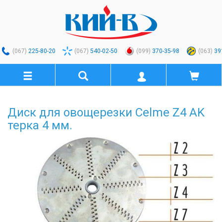
(067)
225-80-20
(067)
540-02-50
(099)
370-35-98
(063)
39
Диск для овощерезки Celme Z4 AK
терка 4 мм.