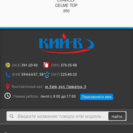
CELME TOP
250
(063)
391-20-90
(099)
370-35-98
(044)
594-64-57, 58
(067)
225-80-20
Выставочный зал:
м. Київ, вул. Гарматна, 3
Перезвоните мне
Режим работы:
пн-пт с 9:00 до 17:00
Найти