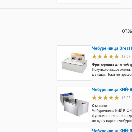
ОТЗ
Чебуречница Orest 
18.07
Фритюрница для чебу
Покупкою задоволена. 
швидко. Поки не працю
Чебуречница КИЙ-В
16.08
Отлично
Чебуречница КИЙ-В ФЧ-
функциональная и над
не одну партию чебурек
жарить в ней ещё и фр
Чебуречница КИЙ-В
заявить, что никаких н