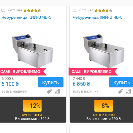
2 отзыва
2 отзыва
Чебуречница КИЙ-В ЧБ-5
Чебуречница КИЙ-В ЧБ-8
6 900 ₴
7 440 ₴
Купить
Купить
6 100 ₴
6 850 ₴
есть в наличии
есть в наличии
- 12%
- 8%
СУПЕР ЦЕНА!
СУПЕР ЦЕНА!
Вы экономите 800 ₴
Вы экономите 590 ₴