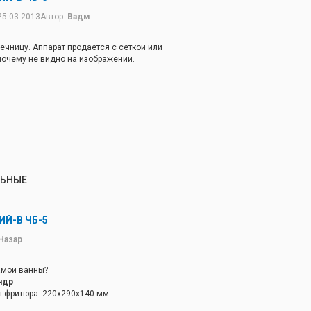
25.03.2013
Автор:
Вадм
речницу. Аппарат продается с сеткой или
 почему не видно на изображении.
ЛЬНЫЕ
ИЙ-В ЧБ-5
Назар
амой ванны?
ндр
 фритюра: 220х290х140 мм.