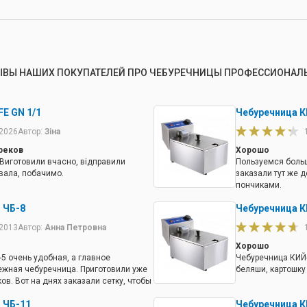
ЫВЫ НАШИХ ПОКУПАТЕЛЕЙ ПРО ЧЕБУРЕЧНИЦЫ ПРОФЕССИОНАЛ
FE GN 1/1
Чебуречница К
.2026
Автор:
Зіна
реков
Хорошо
Виготовили вчасно, відправили
Пользуемся больш
вала, побачимо.
заказали тут же 
пончиками.
 ЧБ-8
Чебуречница К
.2013
Автор:
Анна Петровна
Хорошо
5 очень удобная, а главное
Чебуречница КИЙ-
ежная чебуречница. Приготовили уже
беляши, картошку
ов. Вот на днях заказали сетку, чтобы
и На данный момент, смело могу
 ЧБ-11
Чебуречница К
ареканий на оборудование нет.