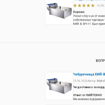
16.08
Хорошо
Узнал о kiy-v.ua от зн
собственных торговых 
КИЙ -В ФЧ-11. Был при
главное, системой ски
при покупке пары един
сотрудничать с www.kiy
ВОПР
Чебуречница КИЙ-В
15.06.2026
Автор:
Mykol
Чи доставка є за корд
Ответ от КИЙТЕХНО
Ми можемо відправити 
податки несе покупець