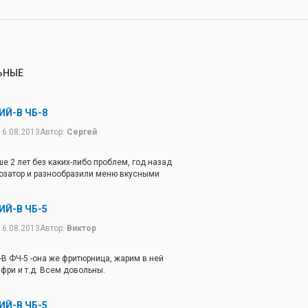
ЬНЫЕ
ИЙ-В ЧБ-8
16.08.2013
Автор:
Сергей
е 2 лет без каких-либо проблем, год назад
дозатор и разнообразили меню вкусными
ИЙ-В ЧБ-5
16.08.2013
Автор:
Виктор
В ФЧ-5 -она же фритюрница, жарим в ней
 фри и т.д. Всем довольны.
ИЙ-В ЧБ-5