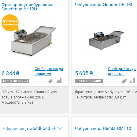
Фритюрница-чебуречница
Чебуречница Gooder DF-16L
GoodFood EF12D
Сообщить когда
Сообщить когда
6 344 ₴
5 605 ₴
появится
появится
нет в наличии
нет в наличии
Объем: 12 литров. Сливной кран:
Фритюрница для чебуреков. Объем
есть. Напряжение: 220 В.
16 литров. Мощность: 3,9 кВт.
Мощность: 3,9 кВт.
Чебуречница GoodFood EF12
Чебуречница Remta RMT10