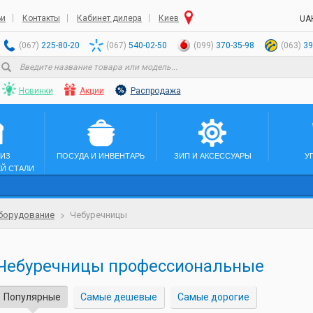
ьи
Контакты
Кабинет дилера
Киев
UA
(067)
225-80-20
(067)
540-02-50
(099)
370-35-98
(063)
39
Новинки
Акции
Распродажа
 ИЗ
ПОСУДА И ИНВЕНТАРЬ
ЗИП И АКСЕССУАРЫ
У
Й СТАЛИ
борудование
Чебуречницы
Чебуречницы профессиональные
Популярные
Самые дешевые
Самые дорогие