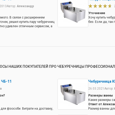
.2013
Автор:
Александр
Уточнение
акомого. В связи с расширением
Хочу купить чебу
точек, решил купить пару чебуречниц
без. Если да, так
ятно удивлен отличным сервисом, а
док, которые гарантируют поставщики
иц товара. В общем, планирую и далее
-v.ua
ОСЫ НАШИХ ПОКУПАТЕЛЕЙ ПРО ЧЕБУРЕЧНИЦЫ ПРОФЕССИОНА
 ЧБ-11
Чебуречница К
a
26.03.2021
Автор:
он?
Размеры ванны
Какие размеры с
Ответ от Алекса
для фізособи. Витрати на доставку,
Размер ванны для
.