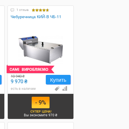
1 отзыв
Чебуречница КИЙ-В ЧБ-11
10 940 ₴
Купить
9 970 ₴
есть в наличии
- 9%
СУПЕР ЦЕНА!
Вы экономите 970 ₴