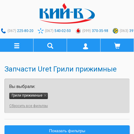
(067)
225-80-20
(067)
540-02-50
(099)
370-35-98
(063)
39
Запчасти Uret Грили прижимные
Вы выбрали:
Грили прижимные
Сбросить все фильтры
Показать фильтры