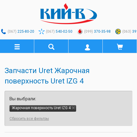
(067)
225-80-20
(067)
540-02-50
(099)
370-35-98
(063)
39
Запчасти Uret Жарочная
поверхность Uret IZG 4
Вы выбрали:
Жарочная поверхность Uret IZG 4
Сбросить все фильтры