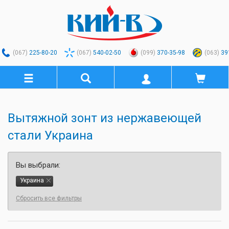
(067)
225-80-20
(067)
540-02-50
(099)
370-35-98
(063)
39
Вытяжной зонт из нержавеющей
стали Украина
Вы выбрали:
Украина
Сбросить все фильтры