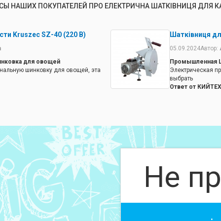
СЫ НАШИХ ПОКУПАТЕЛЕЙ ПРО ЕЛЕКТРИЧНА ШАТКІВНИЦЯ ДЛЯ К
ти Kruszec SZ-40 (220 В)
Шатківниця для
а
05.09.2024
Автор:
инковка для овощей
Промышленная Ш
нальную шинковку для овощей, эта
Электрическая п
выбрать
Ответ от КИЙТЕ
ная шинковка для овощей: капусты,
Электрическая П
довольно неплох
Не пр