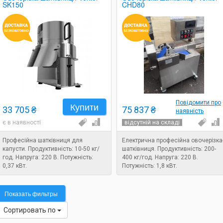
SK150
CHD80
Повідомити про
Купити
33 705 ₴
75 837 ₴
наявність
є в наявності
відсутній на складі
Професійна шатківниця для
Електрична професійна овочерізка
капусти. Продуктивність: 10-50 кг/
шатківниця. Продуктивність: 200-
год. Напруга: 220 В. Потужність:
400 кг/год. Напруга: 220 В.
0,37 кВт.
Потужність: 1,8 кВт.
Показать фильтры
Сортировать по