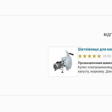
ВІД
Шатківниця для кап
29.09
Промышленная шинков
Купил электрошинковку
капусту, морковку. Дов