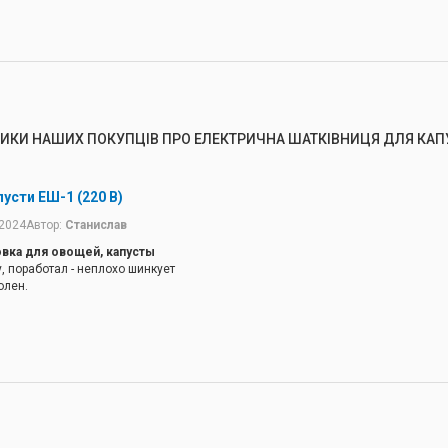
ГИКИ НАШИХ ПОКУПЦІВ ПРО ЕЛЕКТРИЧНА ШАТКІВНИЦЯ ДЛЯ КАП
усти ЕШ-1 (220 В)
.2024
Автор:
Станислав
ка для овощей, капусты
, поработал - неплохо шинкует
олен.