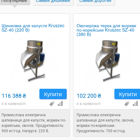
Популярные
Самые дешевые
Самые дорогие
Шинковка для капусти Kruszec
Овочерізка терка для моркви
SZ-40 (220 В)
по-корейськи Kruszec SZ-40
(380 В)
Купити
Купити
116 388 ₴
102 200 ₴
є в наявності
є в наявності
Промислова електрична
Промислова електрична
шатківниця для капусти, моркви по-
шатківниця для капусти, овочів,
корейськи, овочів. Продуктивність:
моркви по-корейськи.
900 кг/год. Напруга: 220 В.
Продуктивність: 700 кг/год.
Потужність: 0,75 кВт.
Напруга: 380 В. Потужність: 0,75 кВт