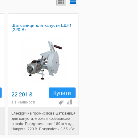
Шатківниця для капусти ЕШ-1
(220 В)
Купити
22 201 ₴
є в наявності
Електрична промислова шатківниця
для капусти, моркви корейською,
овочів. Продуктивність: 180 кг/год.
Напруга: 220 В. Потужність: 0,55 кВт.
.