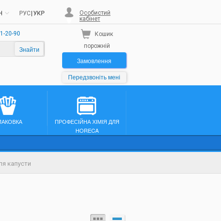
Особистий
H
РУС
|
УКР
кабінет
1-20-90
Кошик
порожній
Знайти
Замовлення
Передзвоніть мені
ПАКОВКА
ПРОФЕСІЙНА ХІМІЯ ДЛЯ
HORECA
ля капусти