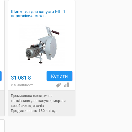
Шинковка для капусти ЕШ-1
нержавіюча сталь
Купити
31 081 ₴
є в наявності
Промислова електрична
шатківниця для капусти, моркви
корейською, овочів.
Продуктивність: 180 кг/год.
.
Напруга: 220 В. Потужність: 0,55 кВт.