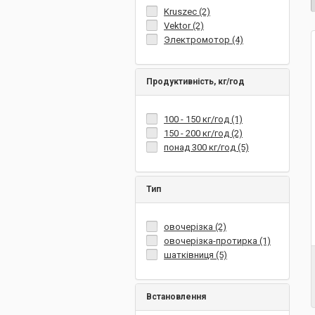
Kruszec (2)
Vektor (2)
Электромотор (4)
Продуктивність, кг/год
100 - 150 кг/год (1)
150 - 200 кг/год (2)
понад 300 кг/год (5)
Тип
овочерізка (2)
овочерізка-протирка (1)
шатківниця (5)
Встановлення