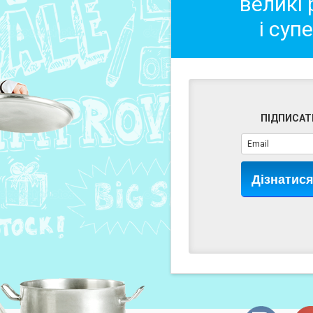
великі
і суп
ПІДПИСАТ
Дізнатис