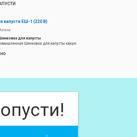
АПУСТИ
 капусти ЕШ-1 (220 В)
Алена
инковка для капусты
ромышленная Шинковка для капусты какую
ХНО
ромышленная шинковка для капусты ЕШ-1
ая
опусти!