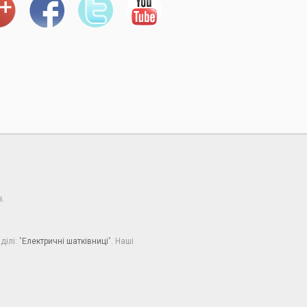
в.
ілі: "
Електричні шатківниці
". Наші