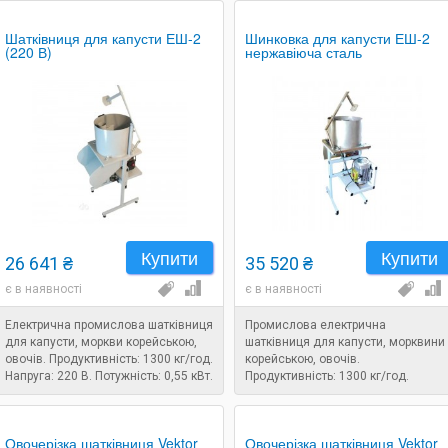
Шатківниця для капусти ЕШ-2
Шинковка для капусти ЕШ-2
(220 В)
нержавіюча сталь
Купити
Купити
26 641 ₴
35 520 ₴
є в наявності
є в наявності
Електрична промислова шатківниця
Промислова електрична
для капусти, моркви корейською,
шатківниця для капусти, морквини
овочів. Продуктивність: 1300 кг/год.
корейською, овочів.
Напруга: 220 В. Потужність: 0,55 кВт.
Продуктивність: 1300 кг/год.
Напруга: 220 В. Потужність: 0,55 кВт
Овочерізка шатківниця Vektor
Овочерізка шатківниця Vektor