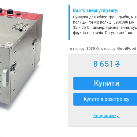
Варто звернути увагу:
Сушарка для яблук, груш, грибів, м'я
полиць. Розмір полиці: 390х390 мм.
35 – 75 С. Таймер. Призначення: су
фруктів та овочів. Потужність 1 квт.
Ід товару:
8030
Код товару:
GoodFood
8 651 ₴
Купити
Купити в розстрочку
Хочу знижку!