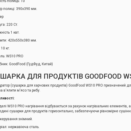
ість полиць: 10
ір полиці: 390х390 мм.
ер
га: 220 Ст.
ність 1 квт.
рити: 420х550х380 мм.
 10 кг.
ль: WS10 PRO
бник: GoodFood (ГудФуд, Китай)
ШАРКА ДЛЯ ПРОДУКТІВ GOODFOOD W
дратор (сушарка для харчових продуктів) GoodFood WS10 PRO призначений для
а в'ялити м'ясо та рибу.
ливості:
делі WS10 PRO нагрівання відбувається за рахунок нагрівальних елементів, а
едині сушарки для продуктів горизонтально, забезпечуючи рівномірне сушіння
 керування знімний.
ріал: нержавіюча сталь.