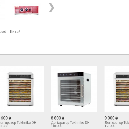
ood
Китай
 600 ₴
8 800 ₴
9 000 ₴
егідратор Tekhniko DH-
Дегідратор Tekhniko DH-
Дегідратор Tek
0F-SS
10H-SS
12F-SS