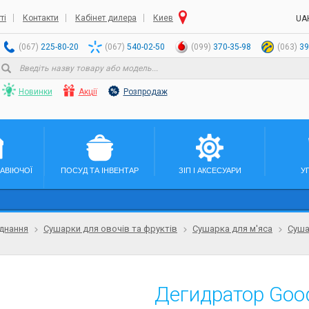
ті
Контакти
Кабінет дилера
Киев
UA
(067)
225-80-20
(067)
540-02-50
(099)
370-35-98
(063)
39
Новинки
Акції
Розпродаж
ЖАВІЮЧОЇ
ПОСУД ТА ІНВЕНТАР
ЗІП І АКСЕСУАРИ
У
днання
Сушарки для овочів та фруктів
Сушарка для м'яса
Суша
Дегидратор Go