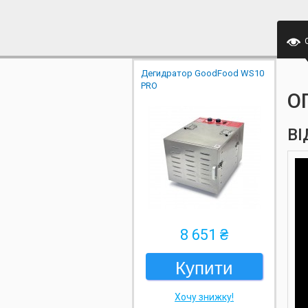
Дегидратор GoodFood WS10
PRO
О
ВІ
8 651 ₴
Купити
Хочу знижку!