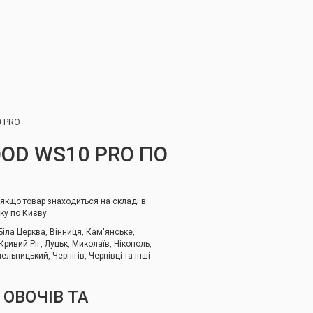
0 PRO
OD WS10 PRO ПО
 якщо товар знаходиться на складі в
вку по Києву
іла Церква, Вінниця, Кам'янське,
ивий Ріг, Луцьк, Миколаїв, Нікополь,
льницький, Чернігів, Чернівці та інші
 ОВОЧІВ ТА