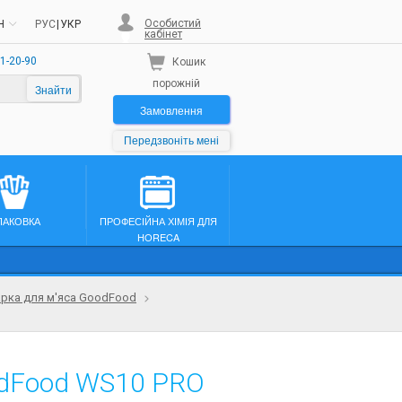
Особистий
H
РУС
|
УКР
кабінет
1-20-90
Кошик
порожній
Знайти
Замовлення
Передзвоніть мені
ПАКОВКА
ПРОФЕСІЙНА ХІМІЯ ДЛЯ
HORECA
рка для м'яса GoodFood
odFood WS10 PRO