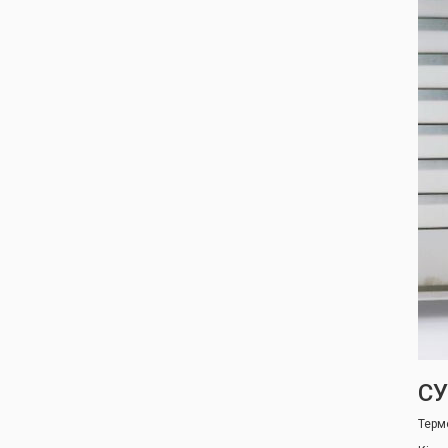
СУ
Термо