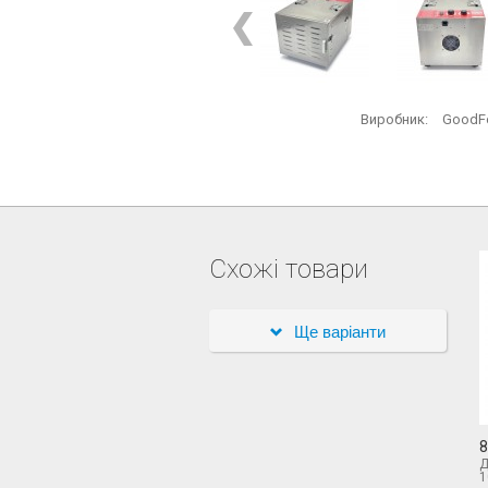
Виробник:
GoodF
Схожі товари
Ще варіанти
8
Д
1