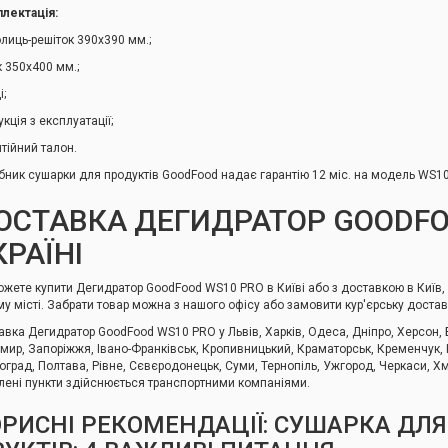
лектація:
олиць-решіток 390х390 мм.;
к 350х400 мм.;
і;
укція з експлуатації;
тійний талон.
бник сушарки для продуктів GoodFood надає гарантію 12 міс. на модель WS1
ОСТАВКА ДЕГИДРАТОР GOODFO
КРАЇНІ
ожете купити Дегидратор GoodFood WS10 PRO в Київі або з доставкою в Київ,
му місті. Забрати товар можна з нашого офісу або замовити кур'єрську доста
авка Дегидратор GoodFood WS10 PRO у Львів, Харків, Одеса, Дніпро, Херсон, Б
мир, Запоріжжя, Івано-Франківськ, Кропивницький, Краматорськ, Кременчук, Кр
град, Полтава, Рівне, Сєвєродонецьк, Суми, Тернопіль, Ужгород, Черкаси, Хме
лені пункти здійснюється транспортними компаніями.
РИСНІ РЕКОМЕНДАЦІЇ: СУШАРКА ДЛЯ