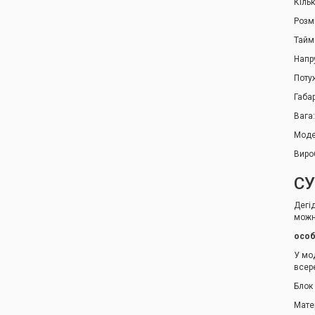
Кільк
Розм
Тайм
Напру
Потуж
Габа
Вага:
Моде
Виро
СУ
Дегі
можн
особ
У мо
всер
Блок
Мате