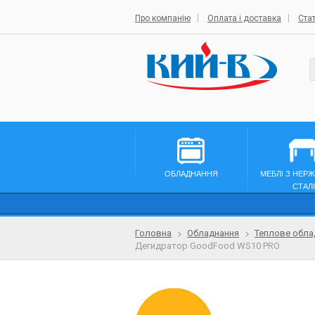
Про компанію
Оплата і доставка
Стат
ОБЛАДНАННЯ
МЕБЛІ З НЕР
СТАЛІ
Головна
Обладнання
Теплове обла
Дегидратор GoodFood WS10 PRO