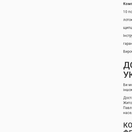
Комп
10 п
лото
щипц
Інстр
гаран
Виро
Д
У
Ви м
іншо
Дост
Жито
Павло
насе
КО