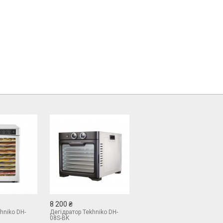
8 200 ₴
hniko DH-
Дегідратор Tekhniko DH-
08S-BK