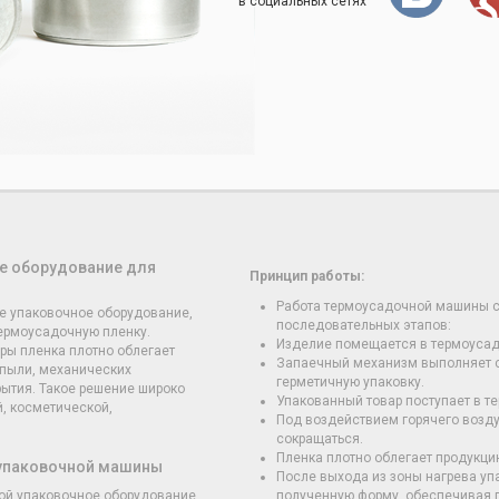
в социальных сетях
е оборудование для
Принцип работы:
Работа термоусадочной машины с
е упаковочное оборудование,
последовательных этапов:
термоусадочную пленку.
Изделие помещается в термоусад
ры пленка плотно облегает
Запаечный механизм выполняет св
 пыли, механических
герметичную упаковку.
ытия. Такое решение широко
Упакованный товар поступает в т
, косметической,
Под воздействием горячего возду
сокращаться.
Пленка плотно облегает продукцию
оупаковочной машины
После выхода из зоны нагрева уп
ой упаковочное оборудование,
полученную форму, обеспечивая 