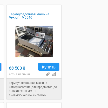
Термоусадочная машина
Vektor FM5540
Купить
68 500 ₴
есть в наличии
Термоупаковочная машина
камерного типа для предметов до
550х400х300 мм. С
пневмотической системой
прижимания крышки. Мощность: 3,8
кВт.