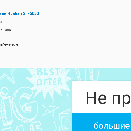
нк Hualian ST-6050
а
й танк
зв'яжеться.
Не пр
большие