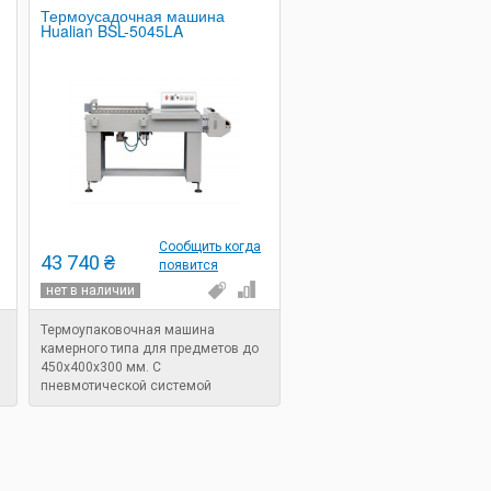
Термоусадочная машина
Hualian BSL-5045LA
Сообщить когда
43 740 ₴
появится
нет в наличии
Термоупаковочная машина
камерного типа для предметов до
450х400х300 мм. С
пневмотической системой
прижимания крышки. Мощность: 1,2
кВт.