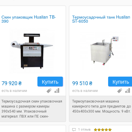
Скин упаковщик Hualian TB-
Термоусадочный танк Hualian
390
ST-6050
Купить
Купить
79 920 ₴
99 510 ₴
есть в наличии
есть в наличии
Термоусадочная скин упаковочная
Термоупаковочная машина
машина с размером камеры
камерного типа для предметов до
390х540 мм. Упаковочный
450х400х300 мм. Мощность: 9 кВт.
материал: ПВХ или ПЕ скин-
упаковочная пленка. Мощность: 11
Вт.
1 отзыв