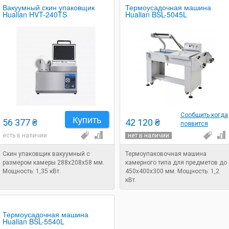
Вакуумный скин упаковщик
Термоусадочная машина
Hualian HVT-240TS
Hualian BSL-5045L
Сообщить когда
Купить
56 377 ₴
42 120 ₴
появится
есть в наличии
нет в наличии
Скин упаковщик вакуумный с
Термоупаковочная машина
размером камеры 288х208х58 мм.
камерного типа для предметов до
Мощность: 1,35 кВт.
450х400х300 мм. Мощность: 1,2
кВт.
Термоусадочная машина
Hualian BSL-5540L