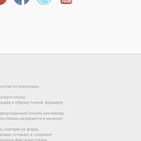
остоит из нескольких
очную пленку.
арку и обрезку пленки, формируя
ермоусадочный тоннель или камеру.
ха пленка нагревается и начинает
, повторяя ее форму.
аковка остывает и сохраняет
прочную фиксацию товара.