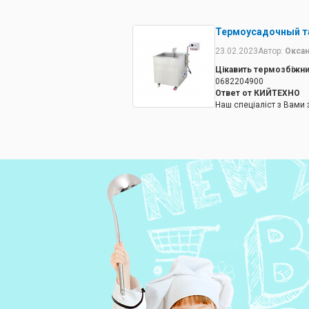
Термоусадочный та
23.02.2023
Автор:
Оксан
Цікавить термозбіжни
0682204900
Ответ от КИЙТЕХНО
Наш спеціаліст з Вами 