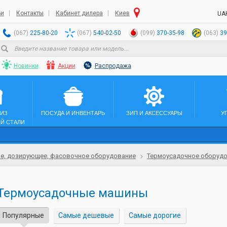
ьи
Контакты
Кабинет дилера
Киев
UA
(067)
225-80-20
(067)
540-02-50
(099)
370-35-98
(063)
39
Новинки
Акции
Распродажа
 ИЗ
ПОСУДА И ИНВЕНТАРЬ
ЗИП И АКСЕССУАРЫ
У
Й СТАЛИ
е, дозирующее, фасовочное оборудование
Термоусадочное оборуд
Термоусадочные машины
Популярные
Самые дешевые
Самые дорогие