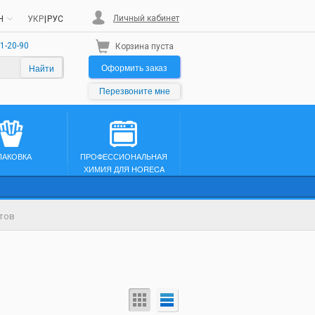
Личный кабинет
H
УКР
|
РУС
1-20-90
Корзина пуста
Оформить заказ
Найти
Перезвоните мне
ПАКОВКА
ПРОФЕССИОНАЛЬНАЯ
ХИМИЯ ДЛЯ HORECA
тов