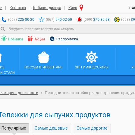
ьи
Контакты
Кабинет дилера
Киев
UA
(067)
225-80-20
(067)
540-02-50
(099)
370-35-98
(063)
39
Новинки
Акции
Распродажа
 ИЗ
ПОСУДА И ИНВЕНТАРЬ
ЗИП И АКСЕССУАРЫ
У
Й СТАЛИ
ные принадлежности
Передвижные контейнеры для хранения продук
Тележки для сыпучих продуктов
Популярные
Самые дешевые
Самые дорогие