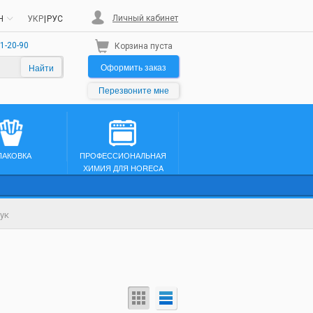
Личный кабинет
H
УКР
|
РУС
1-20-90
Корзина пуста
Оформить заказ
Найти
Перезвоните мне
ПАКОВКА
ПРОФЕССИОНАЛЬНАЯ
ХИМИЯ ДЛЯ HORECA
ук