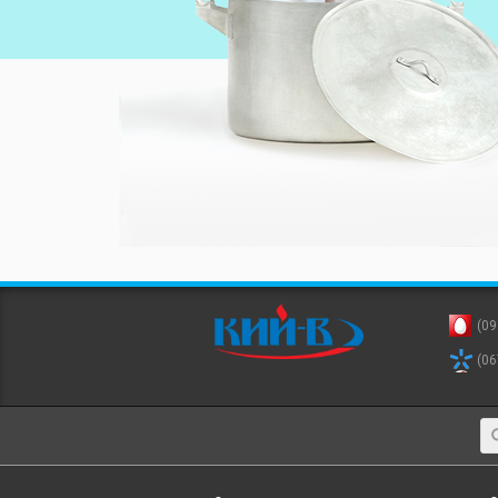
(09
(06