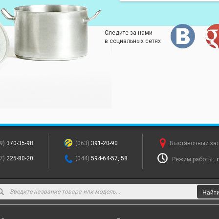
Следите за нами
в социальных сетях
9)
370-35-98
(063)
391-20-90
Выставочный за
7)
225-80-20
(044)
594-64-57, 58
Режим работы:
Найт