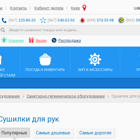
ьи
Контакты
Кабинет дилера
Киев
UA
(067)
225-80-20
(067)
540-02-50
(099)
370-35-98
(063)
39
Новинки
Акции
Распродажа
 ИЗ
ПОСУДА И ИНВЕНТАРЬ
ЗИП И АКСЕССУАРЫ
У
Й СТАЛИ
рудование
Санитарно-гигиеническое оборудование
Сушилки для р
Сушилки для рук
Популярные
Самые дешевые
Самые дорогие