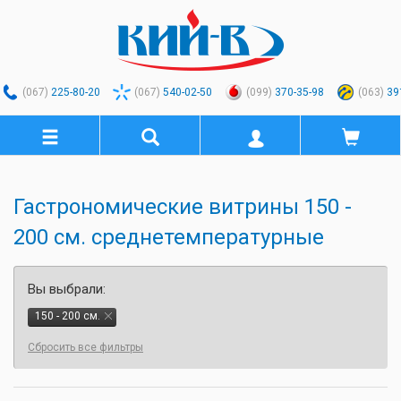
(067)
225-80-20
(067)
540-02-50
(099)
370-35-98
(063)
39
Гастрономические витрины 150 -
200 см. среднетемпературные
Вы выбрали:
150 - 200 см.
Сбросить все фильтры