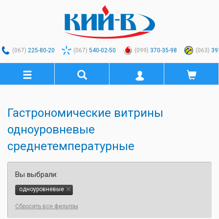
(067)
225-80-20
(067)
540-02-50
(099)
370-35-98
(063)
39
Гастрономические витрины
одноуровневые
среднетемпературные
Вы выбрали:
одноуровневые
Сбросить все фильтры