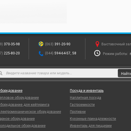
9)
370-35-98
(063)
391-20-90
Выставочный за
7)
225-80-20
(044)
594-64-57, 58
Режим работы:
Найт
борудование
Посуда и инвентарь
епловое оборудование
Наплитная посуда
борудование для кейтеринга
Гастроемкости
лектромеханическое оборудование
Противни
арное оборудование
Кухонные принадлежности
олодильное оборудование
Инвентарь для пиццерии