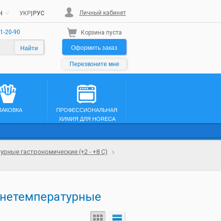
Личный кабинет
H
УКР
|
РУС
1-20-90
Корзина пуста
Оформить заказ
Найти
Перезвоните мне
ПАКОВКА
ПРОФЕССИОНАЛЬНАЯ
ХИМИЯ ДЛЯ HORECA
рные гастрономические (+2 - +8 С)
днетемпературные