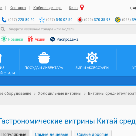
ьи
Контакты
Кабинет дилера
Киев
UA
(067)
225-80-20
(067)
540-02-50
(099)
370-35-98
(063)
39
Новинки
Акции
Распродажа
 ИЗ
ПОСУДА И ИНВЕНТАРЬ
ЗИП И АКСЕССУАРЫ
У
Й СТАЛИ
ое оборудование
Холодильные витрины
Витрины среднетемперату
Гастрономические витрины Китай сре
Популярные
Самые дешевые
Самые дорогие