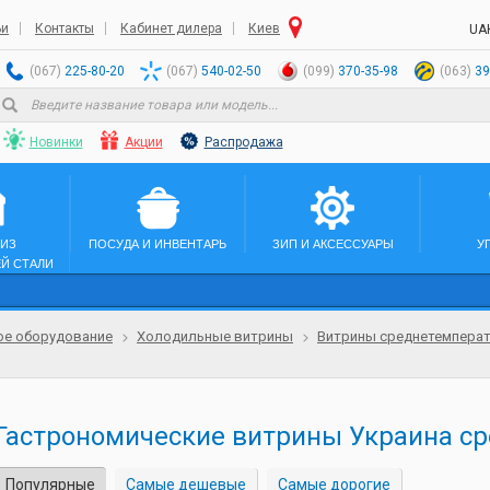
ьи
Контакты
Кабинет дилера
Киев
UA
(067)
225-80-20
(067)
540-02-50
(099)
370-35-98
(063)
39
Новинки
Акции
Распродажа
 ИЗ
ПОСУДА И ИНВЕНТАРЬ
ЗИП И АКСЕССУАРЫ
У
Й СТАЛИ
ое оборудование
Холодильные витрины
Витрины среднетемперату
Гастрономические витрины Украина с
Популярные
Самые дешевые
Самые дорогие