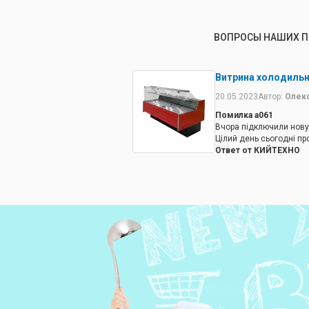
ВОПРОСЫ НАШИХ П
Витрина холодильна
20.05.2023
Автор:
Олек
Помилка а061
Вчора підключили нову 
Цілий день сьогодні про
Ответ от КИЙТЕХНО
Зверніться до нашого с