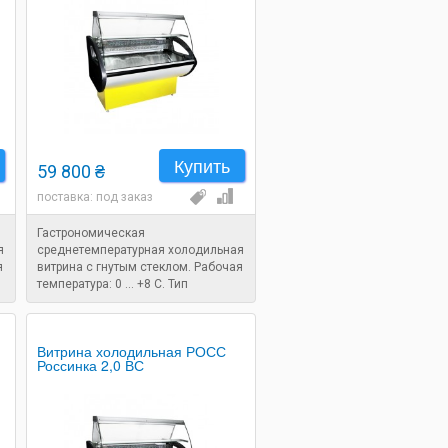
Купить
59 800 ₴
поставка: под заказ
Гастрономическая
я
среднетемпературная холодильная
я
витрина с гнутым стеклом. Рабочая
температура: 0 ... +8 C. Тип
охлаждения: статический.
Размеры: 1280x860x1250 мм.
Витрина холодильная РОСС
Россинка 2,0 ВС