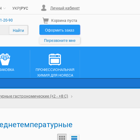
Личный кабинет
H
УКР
|
РУС
1-20-90
Корзина пуста
Оформить заказ
Найти
Перезвоните мне
ПАКОВКА
ПРОФЕССИОНАЛЬНАЯ
ХИМИЯ ДЛЯ HORECA
рные гастрономические (+2 - +8 С)
реднетемпературные