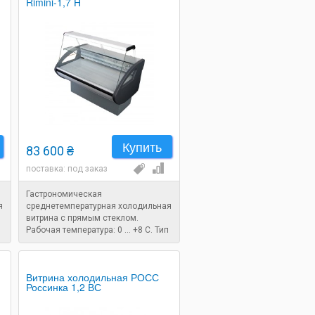
Rimini-1,7 Н
Купить
83 600 ₴
поставка: под заказ
Гастрономическая
я
среднетемпературная холодильная
витрина с прямым стеклом.
Рабочая температура: 0 ... +8 C. Тип
охлаждения: статический.
Размеры: 1780x880x1250 мм.
Витрина холодильная РОСС
Россинка 1,2 ВС