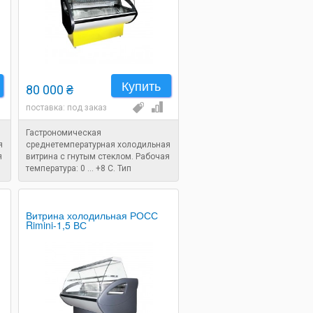
Купить
80 000 ₴
поставка: под заказ
Гастрономическая
я
среднетемпературная холодильная
я
витрина с гнутым стеклом. Рабочая
температура: 0 ... +8 C. Тип
охлаждения: статический.
Размеры: 2080x860x1250 мм.
Витрина холодильная РОСС
Rimini-1,5 ВС