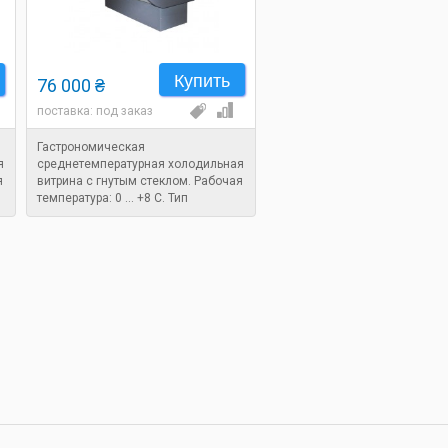
Купить
76 000 ₴
поставка: под заказ
Гастрономическая
я
среднетемпературная холодильная
я
витрина с гнутым стеклом. Рабочая
температура: 0 ... +8 C. Тип
охлаждения: статический.
Размеры: 1580x880x1250 мм.