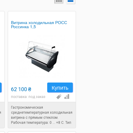
Витрина холодильная РОСС
Россинка 1,5
Купить
62 100 ₴
поставка: под заказ
Гастрономическая
я
среднетемпературная холодильная
витрина с прямым стеклом.
Рабочая температура: 0 ... +8 C. Тип
охлаждения: статический.
Размеры: 1580x860x1250 мм.