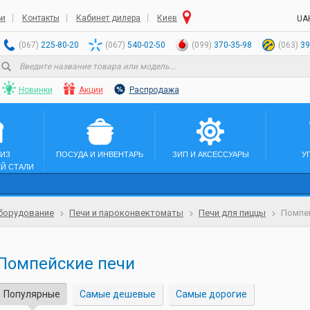
ьи
Контакты
Кабинет дилера
Киев
UA
(067)
225-80-20
(067)
540-02-50
(099)
370-35-98
(063)
39
Новинки
Акции
Распродажа
 ИЗ
ПОСУДА И ИНВЕНТАРЬ
ЗИП И АКСЕССУАРЫ
У
Й СТАЛИ
борудование
Печи и пароконвектоматы
Печи для пиццы
Помпе
Помпейские печи
Популярные
Самые дешевые
Самые дорогие