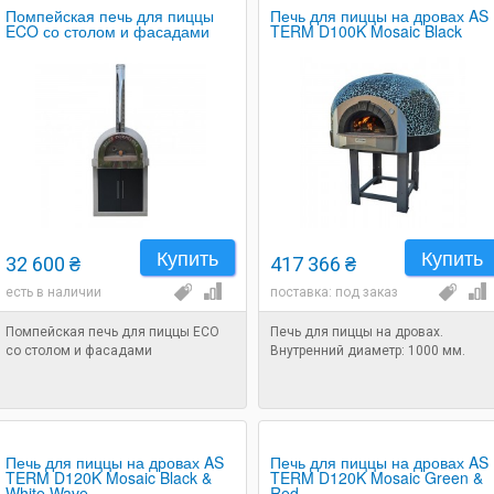
Помпейская печь для пиццы
Печь для пиццы на дровах AS
ECO со столом и фасадами
TERM D100K Mosaic Black
Купить
Купить
32 600 ₴
417 366 ₴
есть в наличии
поставка: под заказ
Помпейская печь для пиццы ECO
Печь для пиццы на дровах.
со столом и фасадами
Внутренний диаметр: 1000 мм.
Печь для пиццы на дровах AS
Печь для пиццы на дровах AS
TERM D120K Mosaic Black &
TERM D120K Mosaic Green &
White Wave
Red