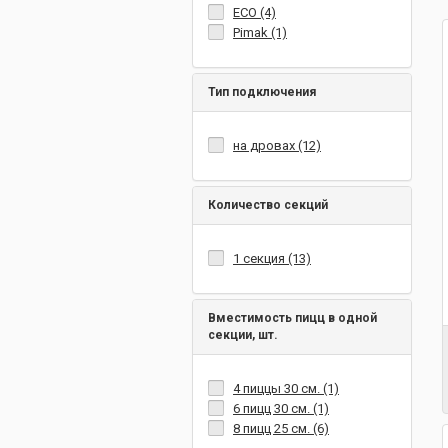
ECO (4)
Pimak (1)
Тип подключения
на дровах (12)
Количество секций
1 секция (13)
Вместимость пицц в одной
секции, шт.
4 пиццы 30 см. (1)
6 пицц 30 см. (1)
8 пицц 25 см. (6)