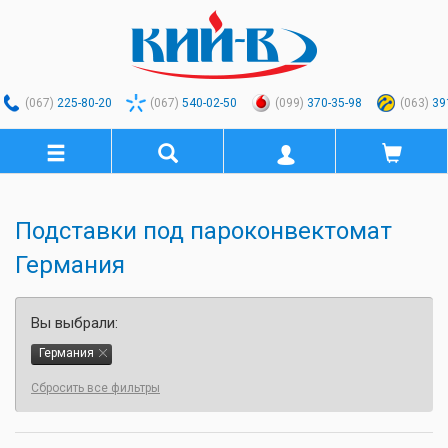
(067)
225-80-20
(067)
540-02-50
(099)
370-35-98
(063)
39
Подставки под пароконвектомат
Германия
Вы выбрали:
Германия
Сбросить все фильтры