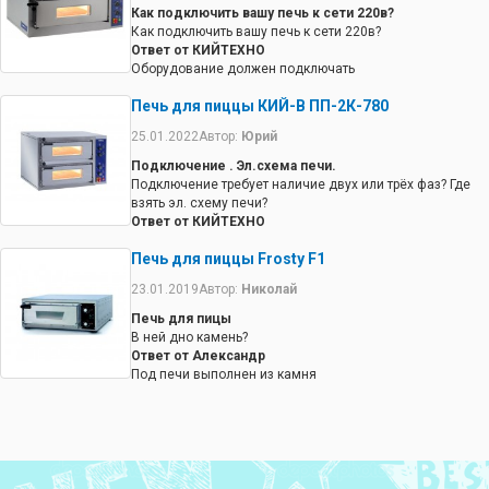
Ответ от
підключення,
Как подключить вашу печь к сети 220в?
КИЙТЕХНО
руководство
Как подключить вашу печь к сети 220в?
Кожна секція має
користувача?
Ответ от КИЙТЕХНО
своє управління.
Ответ от
Оборудование должен подключать
КИЙТЕХНО
квалифицированный электрик. Подключение 380 В.
Разом з піччю
Печь для пиццы КИЙ-В ПП-2К-780
для піци
додається
25.01.2022
Автор:
Юрий
інструкція з
Подключение . Эл.схема печи.
експлуатації.
Подключение требует наличие двух или трёх фаз? Где
Також ми
взять эл. схему печи?
допомагаємо з
Ответ от КИЙТЕХНО
технічним
Подключение 380 В. Все контакты подписаны -
супроводом.
Печь для пиццы Frosty F1
заземление, зануление, фазы.
23.01.2019
Автор:
Николай
Печь для пицы
В ней дно камень?
Ответ от Александр
Под печи выполнен из камня