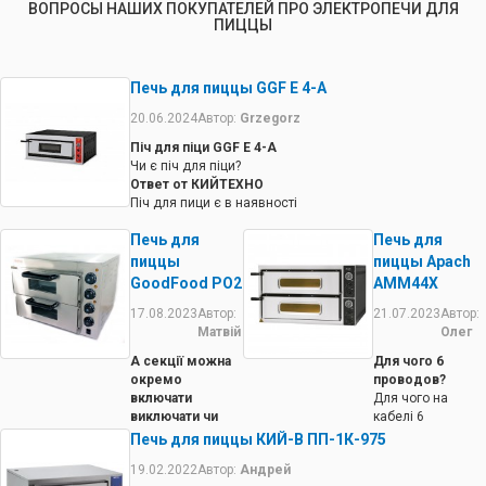
ВОПРОСЫ НАШИХ ПОКУПАТЕЛЕЙ ПРО ЭЛЕКТРОПЕЧИ ДЛЯ
ПИЦЦЫ
Печь для пиццы GGF E 4-A
20.06.2024
Автор:
Grzegorz
Піч для піци GGF E 4-A
Чи є піч для піци?
Ответ от КИЙТЕХНО
Піч для пици є в наявності
Печь для
Печь для
пиццы
пиццы Apach
GoodFood PO2
AMM44X
17.08.2023
Автор:
21.07.2023
Автор:
Матвій
Олег
А секції можна
Для чого 6
окремо
проводов?
включати
Для чого на
виключати чи
кабелі 6
вона завжди дві
проводов? Де
Печь для пиццы КИЙ-В ПП-1К-975
зараз нагріває
можно отримати
19.02.2022
Автор:
Андрей
інформацію про