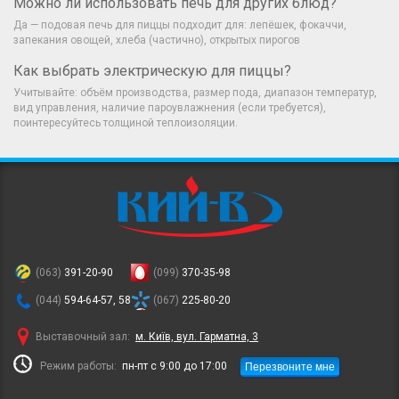
Можно ли использовать печь для других блюд?
Да — подовая печь для пиццы подходит для: лепёшек, фокаччи,
запекания овощей, хлеба (частично), открытых пирогов
Как выбрать электрическую для пиццы?
Учитывайте: объём производства, размер пода, диапазон температур,
вид управления, наличие пароувлажнения (если требуется),
поинтересуйтесь толщиной теплоизоляции.
(063)
391-20-90
(099)
370-35-98
(044)
594-64-57, 58
(067)
225-80-20
Выставочный зал:
м. Київ, вул. Гарматна, 3
Перезвоните мне
Режим работы:
пн-пт с 9:00 до 17:00