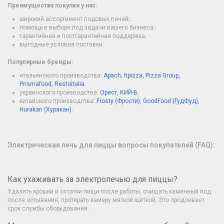
Преимущества покупки у нас:
широкий ассортимент подовых печей;
помощь в выборе под задачи вашего бизнеса;
гарантийная и постгарантийная поддержка;
выгодные условия поставки.
Популярные бренды:
итальянского производства:
Apach
,
Itpizza
,
Pizza Group
,
Prismafood
,
Restoitalia
.
украинского производства:
Орест
,
КИЙ-В
.
китайского производства:
Frosty (Фрости)
,
GoodFood (ГудФуд)
,
Hurakan (Хуракан)
.
Электрическая печь для пиццы вопросы покупателей (FAQ):
Как ухаживать за электропечью для пиццы?
Удалять крошки и остатки пищи после работы, очищать каменный под
после остывания, протирать камеру мягкой щёткой. Это продлевает
срок службы оборудования.