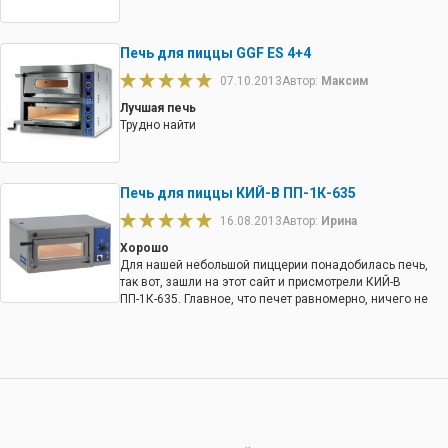
Печь для пиццы GGF ES 4+4
07.10.2013
Автор:
Максим
Лучшая печь
Трудно найти
Печь для пиццы КИЙ-В ПП-1К-635
16.08.2013
Автор:
Ирина
Хорошо
Для нашей небольшой пиццерии понадобилась печь,
так вот, зашли на этот сайт и присмотрели КИЙ-В
ПП-1К-635. Главное, что печет равномерно, ничего не
пригорает, а тесто делается хрустящим. Ну как я поняла
это за счет поглощения влаги, встроенной в печь.
Вобщем пицца печется быстро, качественно.
Единственное что не понравилось - не слишком
привлекательный внешний вид.