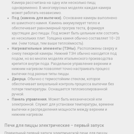
Камера рассчитана на одну или несколько пицц
одновременно. В многоярусных моделях каждая камера
может работать независимо.
Под (камень для выпечки).
Основание камеры выполнено
из шамотного камня. Камень аккумулирует тепло и
обеспечивает равномерный прогрев теста, формируя
хрустящее дно пиццы. Под может быть цельным или состоять
из нескольких плит. Толщина камня обычно составляет 10–20
мм. (чем толще, тем выше теплоёмкость).
Нагревательные элементы (ТЭНы).
Расположены сверху и
снизу пекарной камеры. Нижний ТЭН обычно находится под
подом, но во многих моделях итальянского производства
крепится внутри пода. Раздельное управление верхним и
нижним нагревом позволяет точно настраивать процесс
выпечки под разные типы пиццы.
Дверца.
Обычно с термостойким стеклом, которое
обеспечивает визуальный контроль процесса выпечки без
потери температуры. Оснащается теплоизолированной
ручкой.
Панель управления.
Может быть механической или
электронной. Служит для установки температуры, времени
выпечки и распределения мощности между верхним и
нижним нагревом.
Печи для пиццы электрические – первый запуск
Правильный первый запуск электрической печи для пиццы