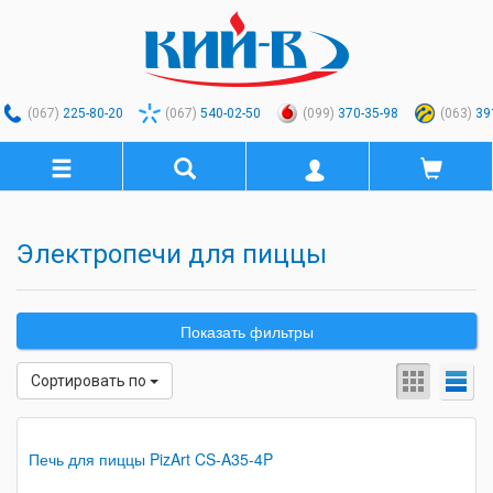
(067)
225-80-20
(067)
540-02-50
(099)
370-35-98
(063)
39
Электропечи для пиццы
Показать фильтры
Сортировать по
Печь для пиццы PizArt CS-A35-4P