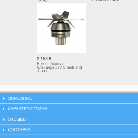
Трейд
GoodFood B420
3 153 ₴
Нож в сборе для
блендера JTC OmniBlend
J1411
ОПИСАНИЕ
ХАРАКТЕРИСТИКИ
ОТЗЫВЫ
ДОСТАВКА