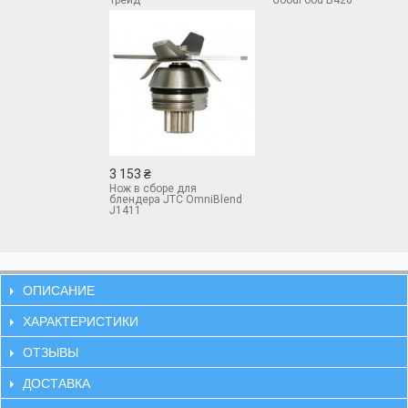
Трейд
GoodFood B420
3 153 ₴
Нож в сборе для
блендера JTC OmniBlend
J1411
ОПИСАНИЕ
ХАРАКТЕРИСТИКИ
ОТЗЫВЫ
ДОСТАВКА