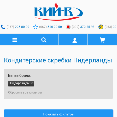
(067)
225-80-20
(067)
540-02-50
(099)
370-35-98
(063)
39
Кондитерские скребки Нидерланды
Вы выбрали:
Нидерланды
Сбросить все фильтры
Показать фильтры