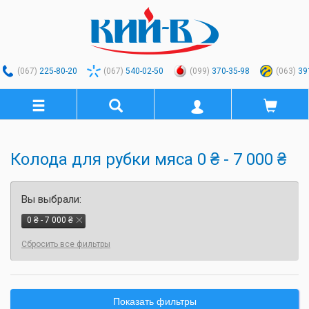
(067)
225-80-20
(067)
540-02-50
(099)
370-35-98
(063)
39
Колода для рубки мяса 0 ₴ - 7 000 ₴
Вы выбрали:
0 ₴ - 7 000 ₴
Сбросить все фильтры
Показать фильтры