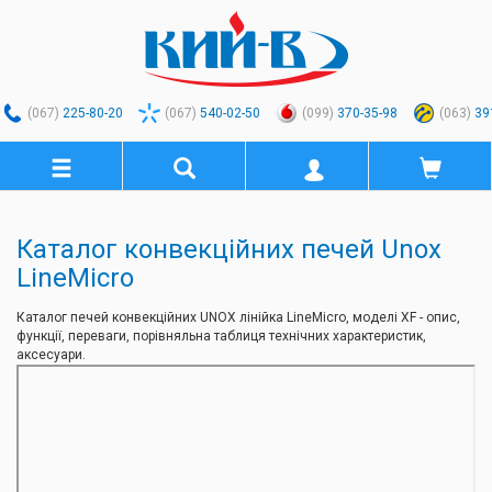
(067)
225-80-20
(067)
540-02-50
(099)
370-35-98
(063)
39
Каталог конвекційних печей Unox
LineMicro
Каталог печей конвекційних UNOX лінійка LineMicro, моделі XF - опис,
функції, переваги, порівняльна таблиця технічних характеристик,
аксесуари.