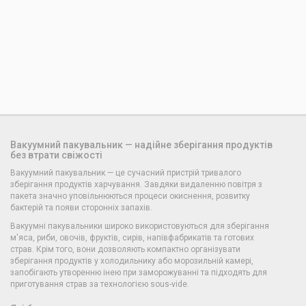
Вакуумний пакувальник — надійне зберігання продуктів
без втрати свіжості
Вакуумний пакувальник — це сучасний пристрій тривалого
зберігання продуктів харчування. Завдяки видаленню повітря з
пакета значно уповільнюються процеси окиснення, розвитку
бактерій та появи сторонніх запахів.
Вакуумні пакувальники широко використовуються для зберігання
м'яса, риби, овочів, фруктів, сирів, напівфабрикатів та готових
страв. Крім того, вони дозволяють компактно організувати
зберігання продуктів у холодильнику або морозильній камері,
запобігають утворенню інею при заморожуванні та підходять для
приготування страв за технологією sous-vide.