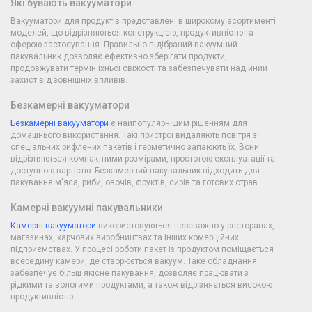
Які бувають вакууматори
Вакууматори для продуктів представлені в широкому асортименті
моделей, що відрізняються конструкцією, продуктивністю та
сферою застосування. Правильно підібраний вакуумний
пакувальник дозволяє ефективно зберігати продукти,
продовжувати термін їхньої свіжості та забезпечувати надійний
захист від зовнішніх впливів.
Безкамерні вакууматори
Безкамерні вакууматори
є найпопулярнішим рішенням для
домашнього використання. Такі пристрої видаляють повітря зі
спеціальних рифлених пакетів і герметично запаюють їх. Вони
відрізняються компактними розмірами, простотою експлуатації та
доступною вартістю. Безкамерний пакувальник підходить для
пакування м'яса, риби, овочів, фруктів, сирів та готових страв.
Камерні вакуумні пакувальники
Камерні вакууматори
використовуються переважно у ресторанах,
магазинах, харчових виробництвах та інших комерційних
підприємствах. У процесі роботи пакет із продуктом поміщається
всередину камери, де створюється вакуум. Таке обладнання
забезпечує більш якісне пакування, дозволяє працювати з
рідкими та вологими продуктами, а також відрізняється високою
продуктивністю.