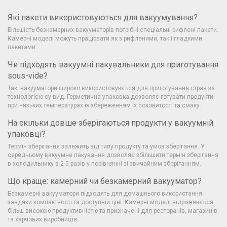
Які пакети використовуються для вакуумування?
Більшість безкамерних вакууматорів потрібні спеціальні рифлені пакети.
Камерні моделі можуть працювати як з рифленими, так і гладкими
пакетами.
Чи підходять вакуумні пакувальники для приготування
sous-vide?
Так, вакууматори широко використовуються для приготування страв за
технологією су-вид. Герметична упаковка дозволяє готувати продукти
при низьких температурах із збереженням їх соковитості та смаку.
На скільки довше зберігаються продукти у вакуумній
упаковці?
Термін зберігання залежить від типу продукту та умов зберігання. У
середньому вакуумне пакування дозволяє збільшити термін зберігання
в холодильнику в 2-5 разів у порівнянні зі звичайним зберіганням.
Що краще: камерний чи безкамерний вакууматор?
Безкамерні вакууматори підходять для домашнього використання
завдяки компактності та доступній ціні. Камерні моделі відрізняються
більш високою продуктивністю та призначені для ресторанів, магазинів
та харчових виробництв.