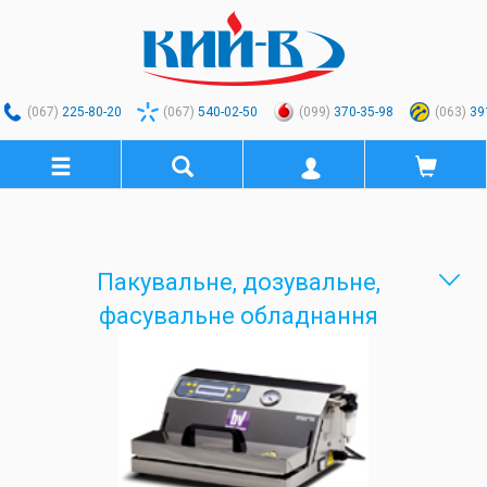
(067)
225-80-20
(067)
540-02-50
(099)
370-35-98
(063)
39
Пакувальне, дозувальне,
фасувальне обладнання