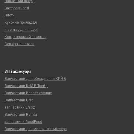
Наплитний посуд
Гастроємності
Листи
Кухонне приладдя
Інвентар для піцерії
Кондитерський інвентар
Сервіровка стола
ЗІП і аксесуари
Запчастини для обладнання КИЙ-В
Запчастини КИЙ-В Трейд
Запчастини Besser vacuum
Запчастини Uret
запчастини Ersoz
Запчастини Remta
запчастини GoodFood
Запчастини для молочного міксера