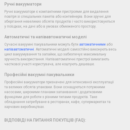
Ручні вакууматори
Ручні вакууматори є компактними пристроями для видалення
повітря зі спеціальних пакетів або контейнерів. Вони зручні для
зберігання невеликих обсягів продуктів і часто використовуються
у поїздках, на дачі або в умовах обмеженого простору.
Автоматичні та напівавтоматичні моделі
Сучасні вакуумні пакувальники можуть бути
автоматичними
або
напівавтоматичні
. Автоматичні моделі самостійно виконують весь
цикл вакуумування та запайки, що забезпечує максимальну
зручність використання. Напівавтоматичні пристрої вимагають
часткової участі користувача, але коштують дешевше.
Професійні вакуумні пакувальники
Професійні вакууматори призначені для інтенсивної експлуатації
та великих обсягів упаковки. Вони оснащуються потужними
насосами, широкими планами запаювання і додатковими
функціями для роботи з різними типами продуктів. Таке
обладнання затребуване в ресторанах, кафе, супермаркетах та
харчових виробництвах.
ВІДПОВІДІ НА ПИТАННЯ ПОКУПЦІВ (FAQ):