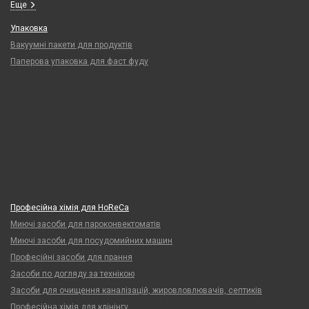
Еще
Упаковка
Вакуумні пакети для продуктів
Паперова упаковка для фаст фуду
Професійна хімія для HoReCa
Миючі засоби для пароконвектоматів
Миючі засоби для посудомийних машин
Професійні засоби для прання
Засоби по догляду за технікою
Засоби для очищення каналізацій, жировловлювачів, септиків
Професійна хімія для клінінгу