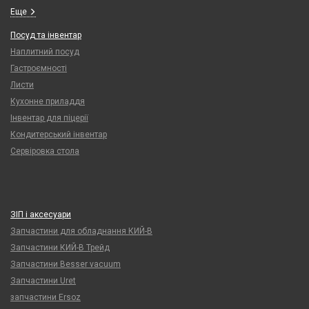
Еще
Посуд та інвентар
Наплитний посуд
Гастроємності
Листи
Кухонне приладдя
Інвентар для піцерії
Кондитерський інвентар
Сервіровка стола
ЗІП і аксесуари
Запчастини для обладнання КИЙ-В
Запчастини КИЙ-В Трейд
Запчастини Besser vacuum
Запчастини Uret
запчастини Ersoz