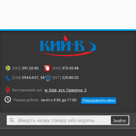
(063)
391-20-90
(099)
370-35-98
(044)
594-64-57, 58
(067)
225-80-20
Виставковий зал:
м. Київ, вул. Гарматна, 3
Передзвоніть мені
Режим роботи:
пн-пт з 9:00 до 17:00
Знайти