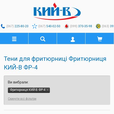
(067)
225-80-20
(067)
540-02-50
(099)
370-35-98
(063)
39
Тени для фритюрниці Фритюрниця
КИЙ-В ФР-4
Ви вибрали:
Фритюрниця КИЙ-В ФР-4
Скинути всі фільтри