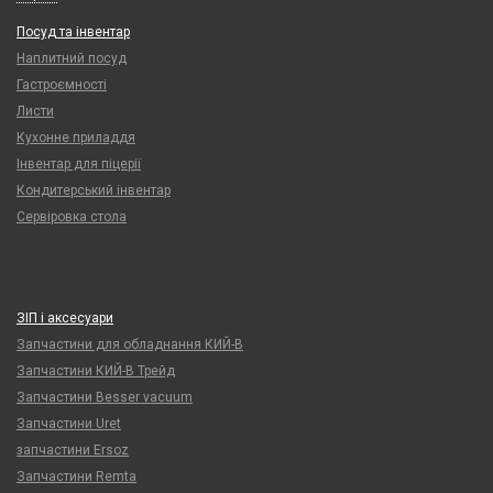
Посуд та інвентар
Наплитний посуд
Гастроємності
Листи
Кухонне приладдя
Інвентар для піцерії
Кондитерський інвентар
Сервіровка стола
ЗІП і аксесуари
Запчастини для обладнання КИЙ-В
Запчастини КИЙ-В Трейд
Запчастини Besser vacuum
Запчастини Uret
запчастини Ersoz
Запчастини Remta