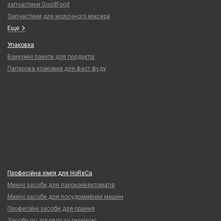
запчастини GoodFood
Запчастини для молочного міксера
Еще
Упаковка
Вакуумні пакети для продуктів
Паперова упаковка для фаст фуду
Професійна хімія для HoReCa
Миючі засоби для пароконвектоматів
Миючі засоби для посудомийних машин
Професійні засоби для прання
Засоби по догляду за технікою