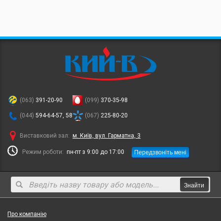
(063)
391-20-90
(099)
370-35-98
(044)
594-64-57, 58
(067)
225-80-20
Виставковий зал:
м. Київ, вул. Гарматна, 3
Передзвоніть мені
Режим роботи:
пн-пт з 9:00 до 17:00
Знайти
Про компанію