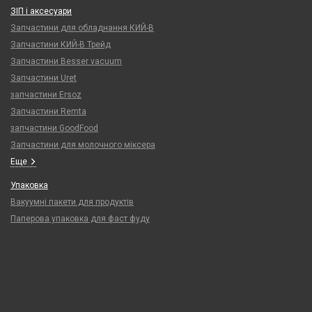
ЗІП і аксесуари
Запчастини для обладнання КИЙ-В
Запчастини КИЙ-В Трейд
Запчастини Besser vacuum
Запчастини Uret
запчастини Ersoz
Запчастини Remta
запчастини GoodFood
Запчастини для молочного міксера
Еще
Упаковка
Вакуумні пакети для продуктів
Паперова упаковка для фаст фуду