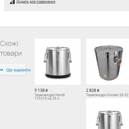
Додати для порівняння
Схожі
товари
Ще варіанти
9 138 ₴
2 828 ₴
Термоведро Hendi
Термоведро Gooder SS 32
710210 на 25 л.