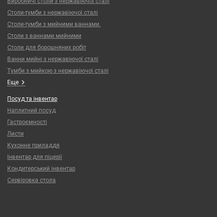
Виробничі столи з нержавіючої сталі
Столи-тумби з нержавіючої сталі
Столи-тумби з мийними ваннами.
Столи з ваннами мийними
Столи для борошняних робіт
Ванни мийні з нержавіючої сталі
Тумби з мийкою з нержавіючої сталі
Еще
Посуд та інвентар
Наплитний посуд
Гастроємності
Листи
Кухонне приладдя
Інвентар для піцерії
Кондитерський інвентар
Сервіровка стола