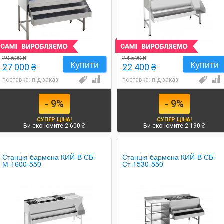
29 600 ₴
24 590 ₴
Купити
Купити
27 000 ₴
22 400 ₴
поставка: під заказ
поставка: під заказ
- 9%
- 9%
СУПЕР ЦІНА!
СУПЕР ЦІНА!
Ви економите 2 600 ₴
Ви економите 2 190 ₴
Станція бармена КИЙ-В СБ-
Станція бармена КИЙ-В СБ-
М-1600-550
Ст-1530-550