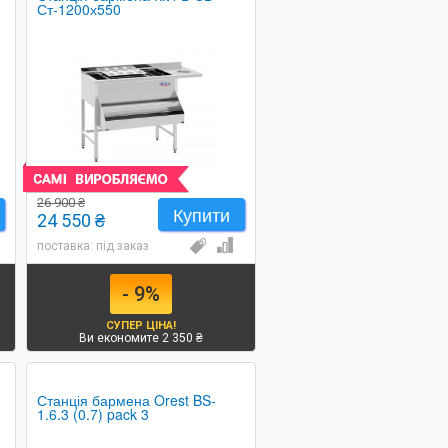
Ст-1200х550
26 900 ₴
Купити
24 550 ₴
поставка: під заказ
- 9%
СУПЕР ЦІНА!
Ви економите 2 350 ₴
Станція бармена Orest BS-
1.6.3 (0.7) pack 3