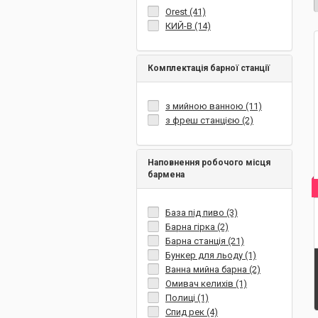
Orest (41)
КИЙ-В (14)
Комплектація барної станції
з мийною ванною (11)
з фреш станцією (2)
Наповнення робочого місця
бармена
База під пиво (3)
Барна гірка (2)
Барна станція (21)
Бункер для льоду (1)
Ванна мийна барна (2)
Омивач келихів (1)
Полиці (1)
Спид рек (4)