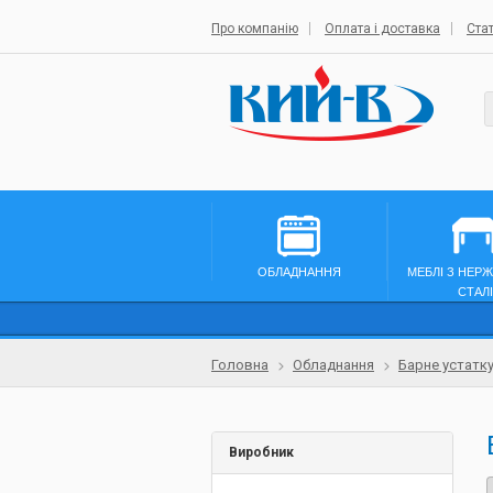
Про компанію
Оплата і доставка
Стат
ОБЛАДНАННЯ
МЕБЛІ З НЕР
СТАЛІ
Головна
Обладнання
Барне устатк
Виробник