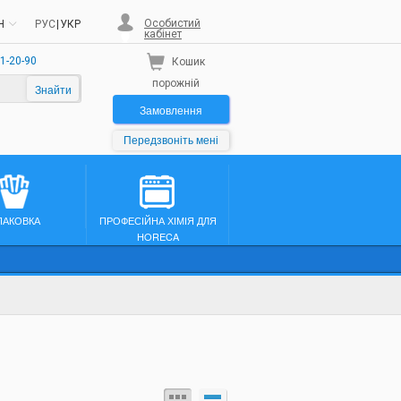
Особистий
H
РУС
|
УКР
кабінет
1-20-90
Кошик
порожній
Знайти
Замовлення
Передзвоніть мені
ПАКОВКА
ПРОФЕСІЙНА ХІМІЯ ДЛЯ
HORECA