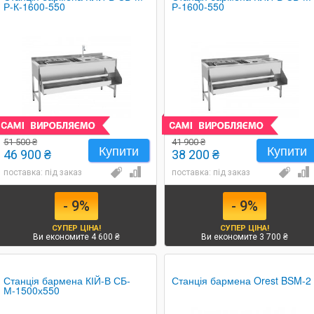
Р-К-1600-550
Р-1600-550
51 500 ₴
41 900 ₴
Купити
Купити
46 900 ₴
38 200 ₴
поставка: під заказ
поставка: під заказ
- 9%
- 9%
СУПЕР ЦІНА!
СУПЕР ЦІНА!
Ви економите 4 600 ₴
Ви економите 3 700 ₴
Станція бармена КІЙ-В СБ-
Станція бармена Orest BSM-2
М-1500х550