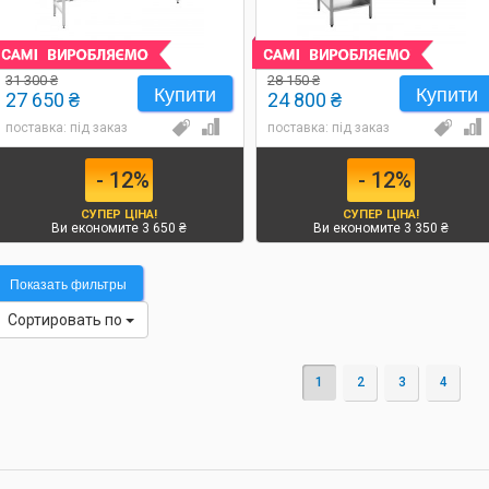
31 300 ₴
28 150 ₴
Купити
Купити
27 650 ₴
24 800 ₴
поставка: під заказ
поставка: під заказ
- 12%
- 12%
СУПЕР ЦІНА!
СУПЕР ЦІНА!
Ви економите 3 650 ₴
Ви економите 3 350 ₴
Показать фильтры
Сортировать по
1
2
3
4