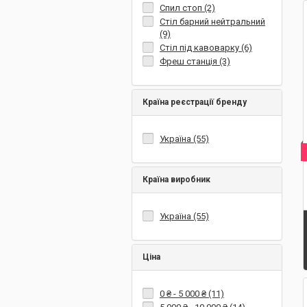
Спил стоп (2)
Стіл барний нейтральний
(9)
Стіл під кавоварку (6)
Фреш станція (3)
Країна реєстрації бренду
Україна (55)
Країна виробник
Україна (55)
Ціна
0 ₴
-
5 000 ₴
(11)