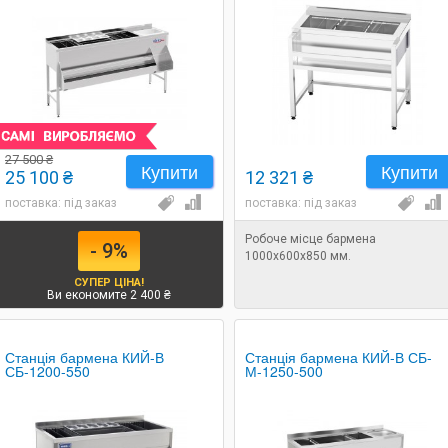
27 500 ₴
Купити
Купити
25 100 ₴
12 321 ₴
поставка: під заказ
поставка: під заказ
Робоче місце бармена
- 9%
1000х600х850 мм.
СУПЕР ЦІНА!
Ви економите 2 400 ₴
Станція бармена КИЙ-В
Станція бармена КИЙ-В СБ-
СБ-1200-550
М-1250-500