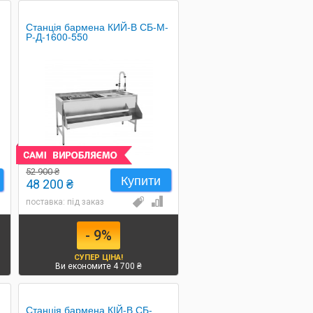
-
Станція бармена КИЙ-В СБ-М-
Р-Д-1600-550
52 900 ₴
Купити
48 200 ₴
поставка: під заказ
- 9%
СУПЕР ЦІНА!
Ви економите 4 700 ₴
-
Станція бармена КІЙ-В СБ-