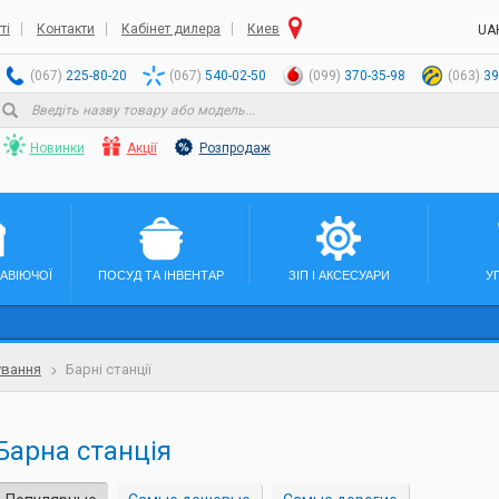
ті
Контакти
Кабінет дилера
Киев
UA
(067)
225-80-20
(067)
540-02-50
(099)
370-35-98
(063)
39
Новинки
Акції
Розпродаж
ЖАВІЮЧОЇ
ПОСУД ТА ІНВЕНТАР
ЗІП І АКСЕСУАРИ
У
ування
Барні станції
Барна станція