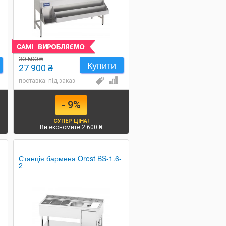
30 500 ₴
Купити
27 900 ₴
поставка: під заказ
- 9%
СУПЕР ЦІНА!
Ви економите 2 600 ₴
Станція бармена Orest BS-1.6-
2