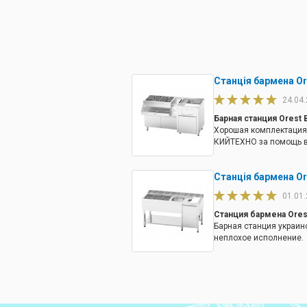
Станція бармена Ore
24.04
Барная станция Orest B
Хорошая комплектация
КИЙТЕХНО за помощь в
Станція бармена Or
01.01
Станция бармена Ores
Барная станция украин
неплохое исполнение.