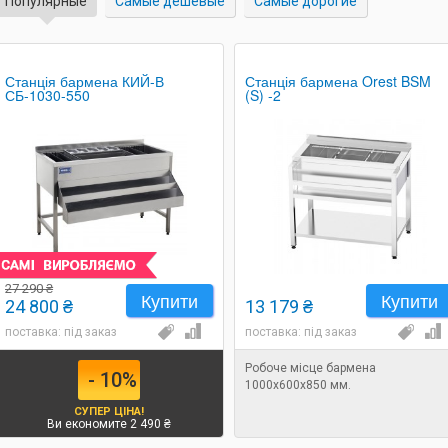
Популярные
Самые дешевые
Самые дорогие
Станція бармена КИЙ-В
Станція бармена Orest BSM
СБ-1030-550
(S) -2
27 290 ₴
Купити
Купити
24 800 ₴
13 179 ₴
поставка: під заказ
поставка: під заказ
Робоче місце бармена
- 10%
1000х600х850 мм.
СУПЕР ЦІНА!
Ви економите 2 490 ₴