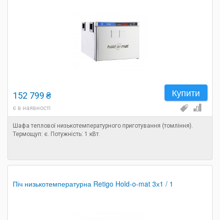
Купити
152 799 ₴
є в наявності
Шафа теплової низькотемпературного приготування (томління).
Термощуп: є. Потужність: 1 кВт.
Піч низькотемпературна Retigo Hold-o-mat 3х1 / 1