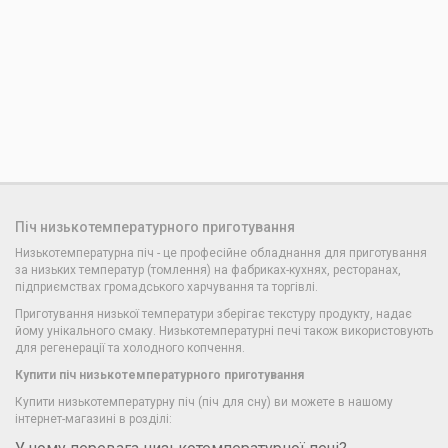
Піч низькотемпературного приготування
Низькотемпературна піч - це професійне обладнання для приготування
за низьких температур (томлення) на фабриках-кухнях, ресторанах,
підприємствах громадського харчування та торгівлі.
Приготування низької температури зберігає текстуру продукту, надає
йому унікального смаку. Низькотемпературні печі також використовують
для регенерації та холодного копчення.
Купити піч низькотемпературного приготування
Купити низькотемпературну піч (піч для сну) ви можете в нашому
інтернет-магазині в розділі: