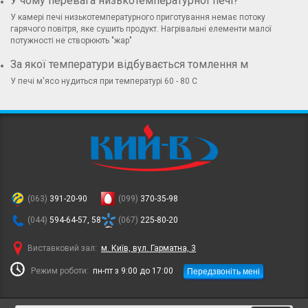
У чому перевага низькотемпературної печі?
У камері печі низькотемпературного приготування немає потоку
гарячого повітря, яке сушить продукт. Нагрівальні елементи малої
потужності не створюють "жар"
За якої температури відбувається томлення м
У печі м'ясо нудиться при температурі 60 - 80 С
(063)
391-20-90
(099)
370-35-98
(044)
594-64-57, 58
(067)
225-80-20
Виставковий зал:
м. Київ, вул. Гарматна, 3
Передзвоніть мені
Режим роботи:
пн-пт з 9:00 до 17:00