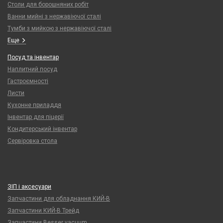
Столи для борошняних робіт
Ванни мийні з нержавіючої сталі
Тумби з мийкою з нержавіючої сталі
Еще
Посуд та інвентар
Наплитний посуд
Гастроємності
Листи
Кухонне приладдя
Інвентар для піцерії
Кондитерський інвентар
Сервіровка стола
ЗІП і аксесуари
Запчастини для обладнання КИЙ-В
Запчастини КИЙ-В Трейд
Запчастини Besser vacuum