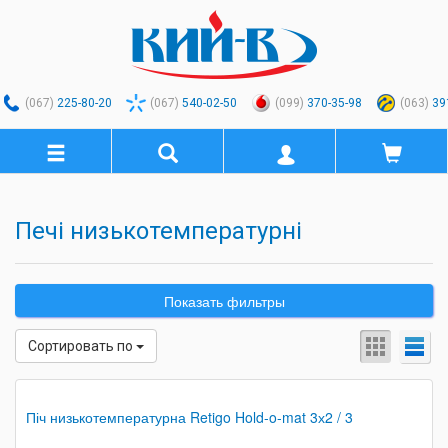
(067)
225-80-20
(067)
540-02-50
(099)
370-35-98
(063)
39
Печі низькотемпературні
Показать фильтры
Сортировать по
Піч низькотемпературна Retigo Hold-o-mat 3х2 / 3