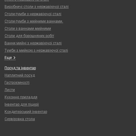
Виробничі столи з нержавіючої сталі
Столи-тумби з нержавіючої сталі
Столи-тумби з мийними ваннами.
Столи з ваннами мийними
Столи для борошняних робіт
Ванни мийні з нержавіючої сталі
Тумби з мийкою з нержавіючої сталі
Еще
Посуд та інвентар
Наплитний посуд
Гастроємності
Листи
Кухонне приладдя
Інвентар для піцерії
Кондитерський інвентар
Сервіровка стола