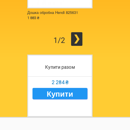
Дошка обробна Hendi 825631
Планка магнітна для
820308
1 883 ₴
735 ₴
1/2
Купити разом
2 284 ₴
Купити