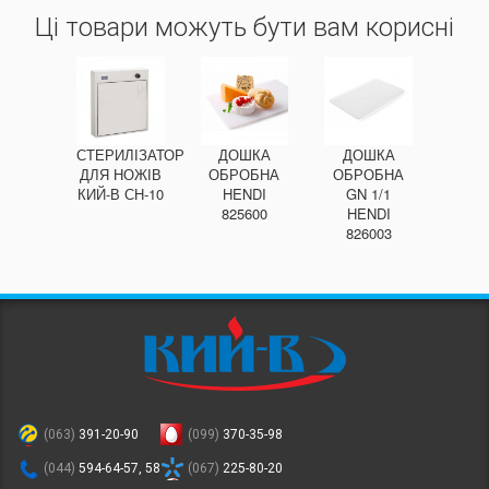
Ці товари можуть бути вам корисні
СТЕРИЛІЗАТОР
ДОШКА
ДОШКА
ДЛЯ НОЖІВ
ОБРОБНА
ОБРОБНА
КИЙ-В СН-10
HENDI
GN 1/1
825600
HENDI
826003
(063)
391-20-90
(099)
370-35-98
(044)
594-64-57, 58
(067)
225-80-20