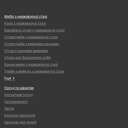
Меблі з нержавіючої сталі
Кухні з нержавіючої сталі
Виробничі столи з нержавіючої сталі
Столи-тумби з нержавіючої сталі
Столи-тумби з мийними ваннами.
Столи з ваннами мийними
Столи для борошняних робіт
Ванни мийні з нержавіючої сталі
Тумби з мийкою з нержавіючої сталі
Еще
Посуд та інвентар
Наплитний посуд
Гастроємності
Листи
Кухонне приладдя
Інвентар для піцерії