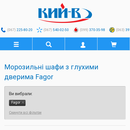
(067)
225-80-20
(067)
540-02-50
(099)
370-35-98
(063)
39
Морозильні шафи з глухими
дверима Fagor
Ви вибрали:
Fagor
Скинути всі фільтри