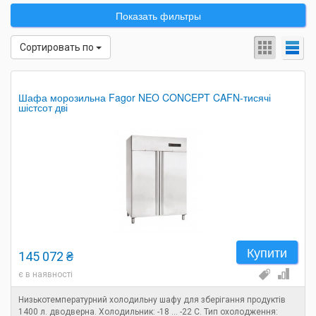
Показать фильтры
Сортировать по
Шафа морозильна Fagor NEO CONCEPT CAFN-тисячі
шістсот дві
Купити
145 072 ₴
є в наявності
Низькотемпературний холодильну шафу для зберігання продуктів
1400 л. дводверна. Холодильник: -18 ... -22 С. Тип охолодження: