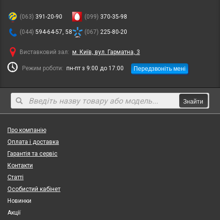
(063)
391-20-90
(099)
370-35-98
(044)
594-64-57, 58
(067)
225-80-20
Виставковий зал:
м. Київ, вул. Гарматна, 3
Передзвоніть мені
Режим роботи:
пн-пт з 9:00 до 17:00
Знайти
Про компанію
Оплата і доставка
Гарантія та сервіс
Контакти
Статті
Особистий кабінет
Новинки
Акції